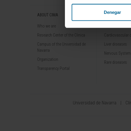
Denegar
ABOUT CIMA
DISEASES
Who we are
Cancer
Research Center of the Clinica
Cardiovascular 
Campus of the Universidad de
Liver diseases
Navarra
Nervous System
Organization
Rare diseases
Transparency Portal
Universidad de Navarra
Cl