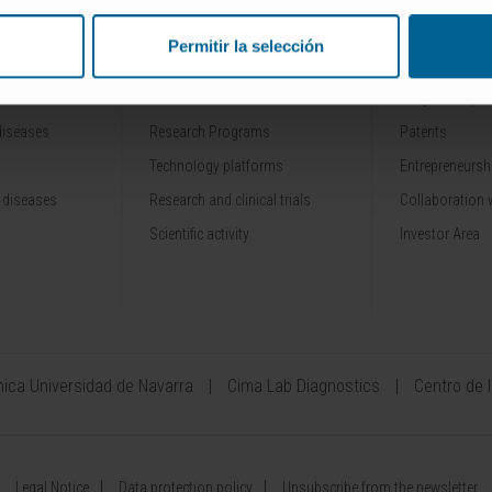
Permitir la selección
RESEARCH
INNOVATION
Our Researchers
Drug developme
diseases
Research Programs
Patents
Technology platforms
Entrepreneurshi
 diseases
Research and clinical trials
Collaboration 
Scientific activity
Investor Area
ínica Universidad de Navarra
Cima Lab Diagnostics
Centro de 
Legal Notice
Data protection policy
Unsubscribe from the newsletter