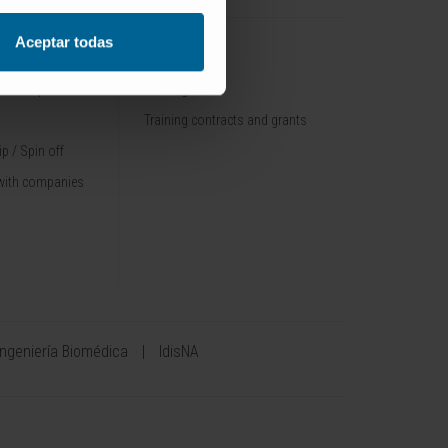
Aceptar todas
TRAINING
nt / Pipelines
Training offer
Training contracts and grants
p / Spin off
with companies
Ingeniería Biomédica
IdisNA