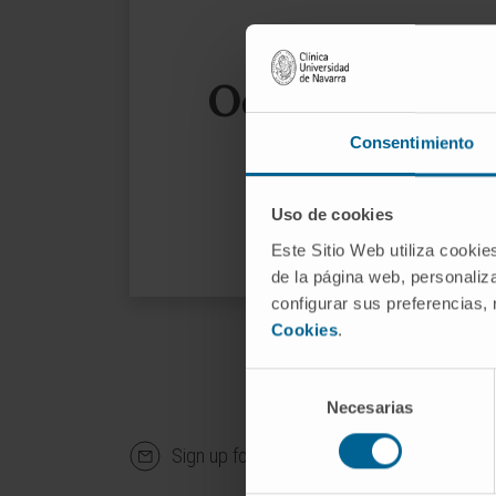
Oops, the page
Consentimiento
We sug
Uso de cookies
Este Sitio Web utiliza cookie
de la página web, personaliza
configurar sus preferencias,
Cookies
.
Selección
Necesarias
de
consentimiento
Sign up for our newsletter
SUBS