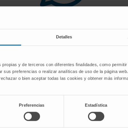
 you are looking for doe
Detalles
gest you use the search engine or the menu o
s propias y de terceros con diferentes finalidades, como permitir
r sus preferencias o realizar analíticas de uso de la página web
 rechazar o bien aceptar todas las cookies y obtener más infor
Preferencias
Estadística
CRIBE
Follow us