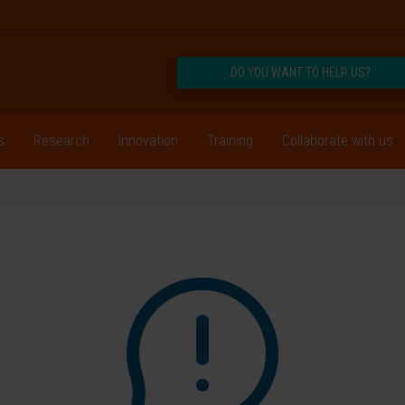
DO YOU WANT TO HELP US?
s
Research
Innovation
Training
Collaborate with us