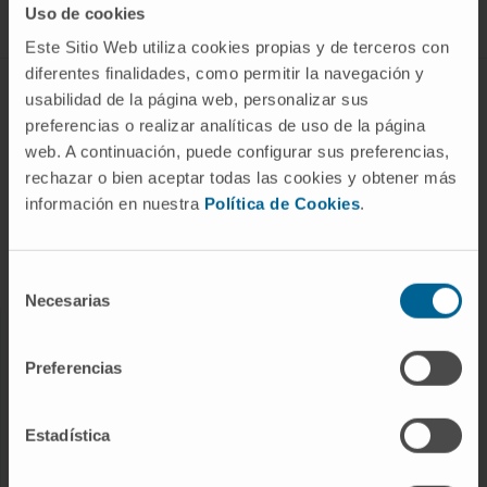
Uso de cookies
Este Sitio Web utiliza cookies propias y de terceros con
diferentes finalidades, como permitir la navegación y
ABOUT CIMA
usabilidad de la página web, personalizar sus
preferencias o realizar analíticas de uso de la página
Who we are
web. A continuación, puede configurar sus preferencias,
Research Center of the Clinica
rechazar o bien aceptar todas las cookies y obtener más
información en nuestra
Política de Cookies
.
Campus of the Universidad de Navarra
Organization
Transparency Portal
Selección
Necesarias
de
consentimiento
DISEASES
Preferencias
Cancer
Cardiovascular diseases
Estadística
Liver diseases
Nervous System diseases