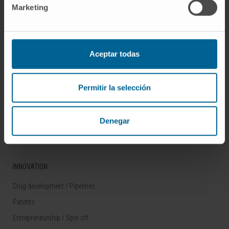
Marketing
Rare diseases
RESEARCH
Aceptar todas
Our Researchers
Research Programs
Permitir la selección
Technology platforms
Research and clinical trials
Denegar
Scientific activity
INNOVATION
Drug development / Pipelines
Patents
Entrepreneurship / Spin off