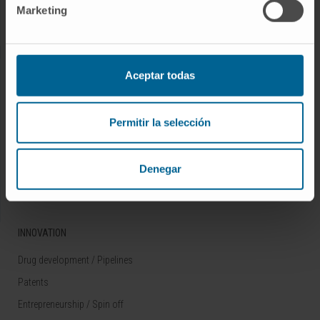
Marketing
Rare diseases
RESEARCH
Aceptar todas
Our Researchers
Research Programs
Permitir la selección
Technology platforms
Research and clinical trials
Denegar
Scientific activity
INNOVATION
Drug development / Pipelines
Patents
Entrepreneurship / Spin off