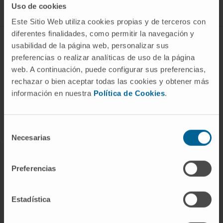
Uso de cookies
Este Sitio Web utiliza cookies propias y de terceros con
diferentes finalidades, como permitir la navegación y
ABOUT CIMA
usabilidad de la página web, personalizar sus
preferencias o realizar analíticas de uso de la página
Who we are
web. A continuación, puede configurar sus preferencias,
Research Center of the Clinica
rechazar o bien aceptar todas las cookies y obtener más
información en nuestra
Política de Cookies
.
Campus of the Universidad de Navarra
Organization
Transparency Portal
Selección
Necesarias
de
consentimiento
DISEASES
Preferencias
Cancer
Cardiovascular diseases
Estadística
Liver diseases
Nervous System diseases