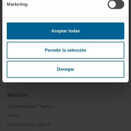
Marketing
Rare diseases
RESEARCH
Aceptar todas
Our Researchers
Research Programs
Permitir la selección
Technology platforms
Research and clinical trials
Denegar
Scientific activity
INNOVATION
Drug development / Pipelines
Patents
Entrepreneurship / Spin off