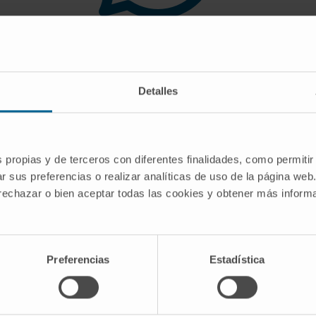
 you are looking for doe
Detalles
gest you use the search engine or the menu o
s propias y de terceros con diferentes finalidades, como permitir
r sus preferencias o realizar analíticas de uso de la página web
 rechazar o bien aceptar todas las cookies y obtener más infor
Preferencias
Estadística
CRIBE
Follow us