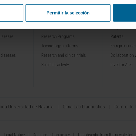
Permitir la selección
RESEARCH
INNOVATION
Our Researchers
Drug developme
diseases
Research Programs
Patents
Technology platforms
Entrepreneurshi
 diseases
Research and clinical trials
Collaboration 
Scientific activity
Investor Area
ínica Universidad de Navarra
Cima Lab Diagnostics
Centro de 
Legal Notice
Data protection policy
Unsubscribe from the newsletter