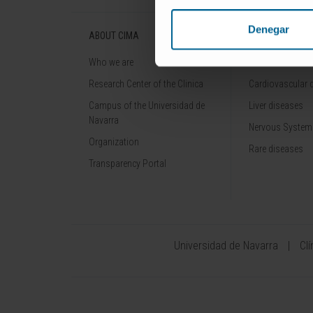
Denegar
ABOUT CIMA
DISEASES
Who we are
Cancer
Research Center of the Clinica
Cardiovascular 
Campus of the Universidad de
Liver diseases
Navarra
Nervous System
Organization
Rare diseases
Transparency Portal
Universidad de Navarra
Cl