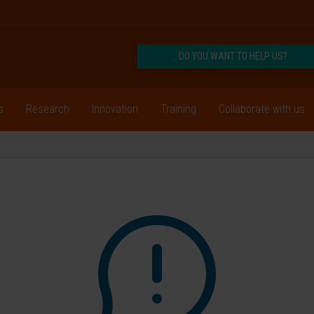
DO YOU WANT TO HELP US?
s
Research
Innovation
Training
Collaborate with us