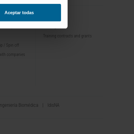
Aceptar todas
TRAINING
nt / Pipelines
Training offer
Training contracts and grants
p / Spin off
with companies
Ingeniería Biomédica
IdisNA