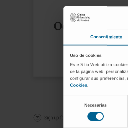
Oops, the page
Consentimiento
We sug
Uso de cookies
Este Sitio Web utiliza cookie
de la página web, personaliza
configurar sus preferencias,
Cookies
.
Selección
Necesarias
de
consentimiento
Sign up for our newsletter
SUBS