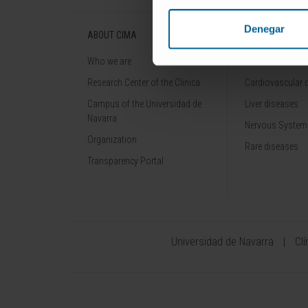
Denegar
ABOUT CIMA
DISEASES
Who we are
Cancer
Research Center of the Clinica
Cardiovascular 
Campus of the Universidad de
Liver diseases
Navarra
Nervous System
Organization
Rare diseases
Transparency Portal
Universidad de Navarra
Cl