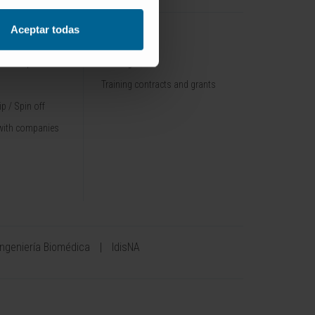
Aceptar todas
TRAINING
nt / Pipelines
Training offer
Training contracts and grants
p / Spin off
with companies
Ingeniería Biomédica
IdisNA