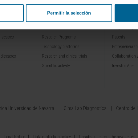
Permitir la selección
RESEARCH
INNOVATION
Our Researchers
Drug developme
diseases
Research Programs
Patents
Technology platforms
Entrepreneurshi
 diseases
Research and clinical trials
Collaboration 
Scientific activity
Investor Area
ínica Universidad de Navarra
Cima Lab Diagnostics
Centro de 
Legal Notice
Data protection policy
Unsubscribe from the newsletter