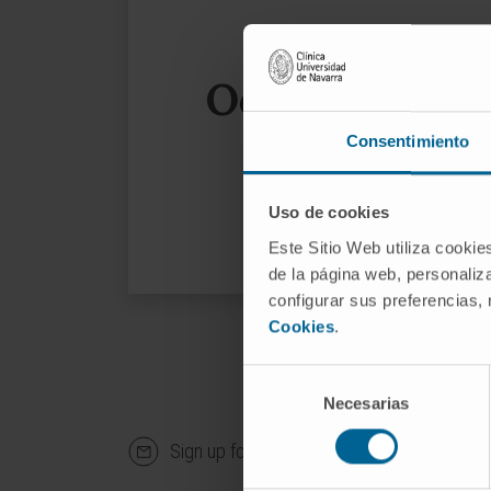
Oops, the page
Consentimiento
We sug
Uso de cookies
Este Sitio Web utiliza cookie
de la página web, personaliza
configurar sus preferencias,
Cookies
.
Selección
Necesarias
de
consentimiento
Sign up for our newsletter
SUBS