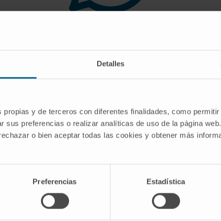
 you are looking for doe
Detalles
gest you use the search engine or the menu o
s propias y de terceros con diferentes finalidades, como permitir
r sus preferencias o realizar analíticas de uso de la página web
 rechazar o bien aceptar todas las cookies y obtener más infor
Preferencias
Estadística
CRIBE
Follow us