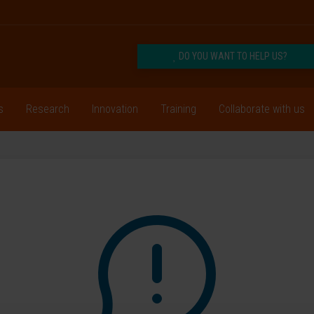
DO YOU WANT TO HELP US?
s
Research
Innovation
Training
Collaborate with us