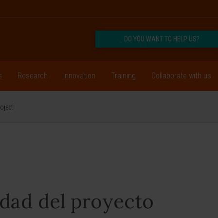
DO YOU WANT TO HELP US?
s
Research
Innovation
Training
Collaborate with us
oject
idad del proyecto