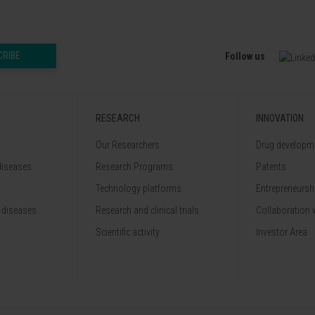
CRIBE
Follow us
RESEARCH
INNOVATION
Our Researchers
Drug developme
diseases
Research Programs
Patents
Technology platforms
Entrepreneurshi
 diseases
Research and clinical trials
Collaboration 
Scientific activity
Investor Area