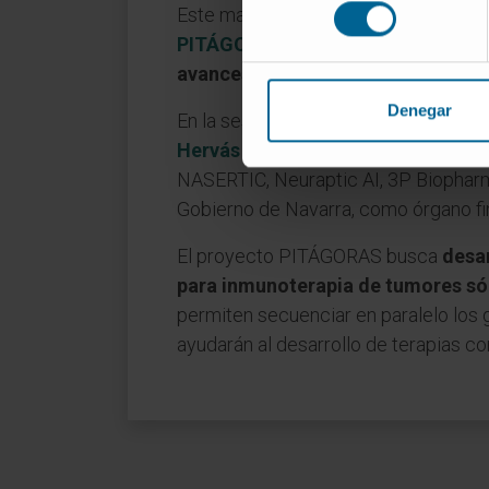
consentimiento
Este martes, 2 de julio, se celebró e
PITÁGORAS
correspondiente a su
avances
realizados hasta ahora.
Denegar
En la sesión participaron diversos r
Hervás
a la cabeza, en colaboración 
NASERTIC, Neuraptic AI, 3P Biopharma
Gobierno de Navarra, como órgano fi
El proyecto PITÁGORAS busca
desar
para inmunoterapia de tumores só
permiten secuenciar en paralelo los 
ayudarán al desarrollo de terapias c