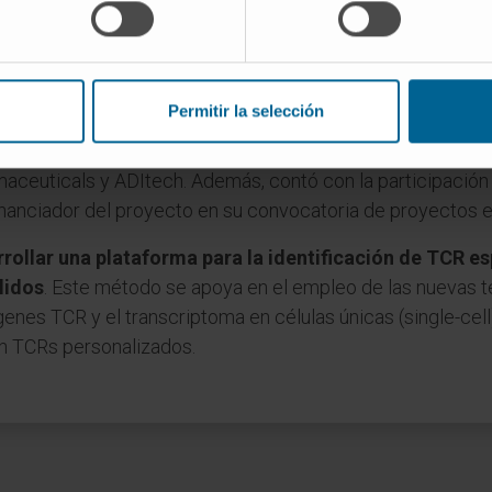
n el Cima Universidad de Navarra la
reunión de seguimient
 primera anualidad
y donde los miembros del equipo de t
Permitir la selección
epresentantes del equipo de investigación que está coordin
con la Clínica Universidad de Navarra, Navarrabiomed, el H
ceuticals y ADItech. Además, contó con la participación 
nanciador del proyecto en su convocatoria de proyectos e
rollar una plataforma para la identificación de TCR e
lidos
. Este método se apoya en el empleo de las nuevas 
genes TCR y el transcriptoma en células únicas (single-cel
on TCRs personalizados.