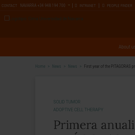
NAVARRA
+34 948 194 700
CONTACT
INTRANET
PEOPLE FINDER
About u
Home
>
News
>
News
>
First year of the PITAGORAS pr
SOLID TUMOR
ADOPTIVE CELL THERAPY
Primera anual