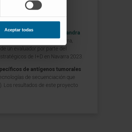
o del proyecto estratégico
rabajo pusieron en común los
Aceptar todas
ado por el Cima, con la
Dra. Sandra
ospital Universitario de Navarra,
de un evaluador por parte del
stratégicos de I+D en Navarra 2023.
specíficos de antígenos tumorales
tecnologías de secuenciación que
l). Los resultados de este proyecto