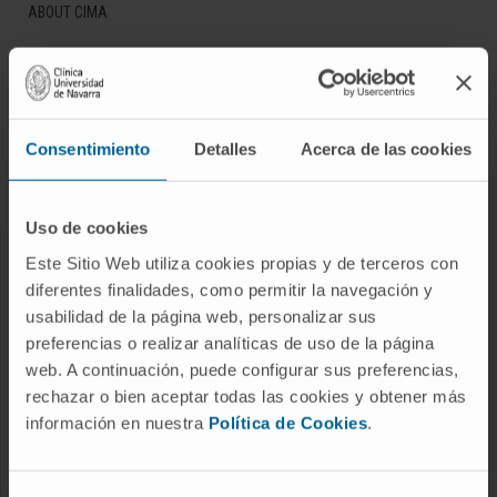
ABOUT CIMA
Who we are
Research Center of the Clinica
Campus of the Universidad de Navarra
Consentimiento
Detalles
Acerca de las cookies
Organization
Transparency Portal
Uso de cookies
Este Sitio Web utiliza cookies propias y de terceros con
DISEASES
diferentes finalidades, como permitir la navegación y
Cancer
usabilidad de la página web, personalizar sus
preferencias o realizar analíticas de uso de la página
Cardiovascular diseases
web. A continuación, puede configurar sus preferencias,
Liver diseases
rechazar o bien aceptar todas las cookies y obtener más
Nervous System diseases
información en nuestra
Política de Cookies
.
Rare diseases