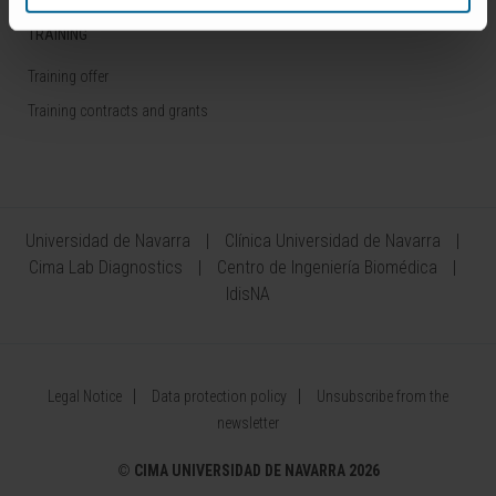
TRAINING
Training offer
Training contracts and grants
Universidad de Navarra
Clínica Universidad de Navarra
Cima Lab Diagnostics
Centro de Ingeniería Biomédica
IdisNA
Legal Notice
Data protection policy
Unsubscribe from the
newsletter
©
CIMA UNIVERSIDAD DE NAVARRA 2026