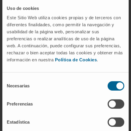
Uso de cookies
Este Sitio Web utiliza cookies propias y de terceros con
Our authors
diferentes finalidades, como permitir la navegación y
usabilidad de la página web, personalizar sus
Dr. María Arechederra
preferencias o realizar analíticas de uso de la página
Calderón
web. A continuación, puede configurar sus preferencias,
Researcher
Hepatology: Carcinogenesis and
rechazar o bien aceptar todas las cookies y obtener más
Liquid Biopsy Research Group
información en nuestra
Política de Cookies
.
Selección
Necesarias
de
consentimiento
Preferencias
Sign up for our newsletter
SUBSCRIBE
Estadística