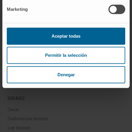
Follow us
Marketing
ABOUT CIMA
Aceptar todas
Who we are
Research Center of the Clinica
Permitir la selección
Campus of the Universidad de Navarra
Organization
Denegar
Transparency Portal
DISEASES
Cancer
Cardiovascular diseases
Liver diseases