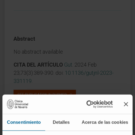
Abstract
No abstract available
CITA DEL ARTÍCULO
Gut
. 2024 Feb
23;73(3):389-390. doi:
10.1136/gutjnl-2023-
331119
.
SEE PUBLICATION IN PUBMED
Consentimiento
Detalles
Acerca de las cookies