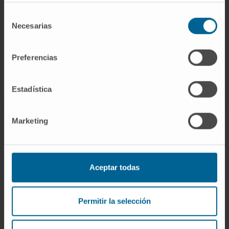
VER TODOS LOS PROYECTOS DE INVESTIGACIÓN DEL
Selección
CIMA
Necesarias
de
consentimiento
Preferencias
Estadística
Marketing
Darse de alta en nuestro boletín
Aceptar todas
SUSCRIBIRSE
Permitir la selección
Síguenos