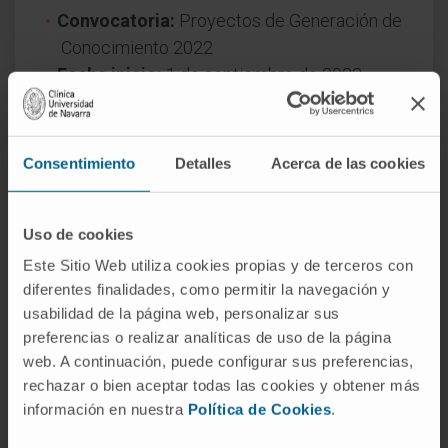
Convocatoria:
Proyectos de Generación de
Conocimiento 2022
Fecha inicio:
1 de septiembre de 2023
Fecha fin:
31 de agosto de 2026
Naturaleza del proyecto:
Nacional
Consentimiento
Detalles
Acerca de las cookies
Uso de cookies
Este Sitio Web utiliza cookies propias y de terceros con
diferentes finalidades, como permitir la navegación y
usabilidad de la página web, personalizar sus
¿Necesita más información?
preferencias o realizar analíticas de uso de la página
web. A continuación, puede configurar sus preferencias,
rechazar o bien aceptar todas las cookies y obtener más
Si quiere conocer más nuestra investigación,
información en nuestra
Política de Cookies
.
contacte con Cima Universidad de Navarra
.