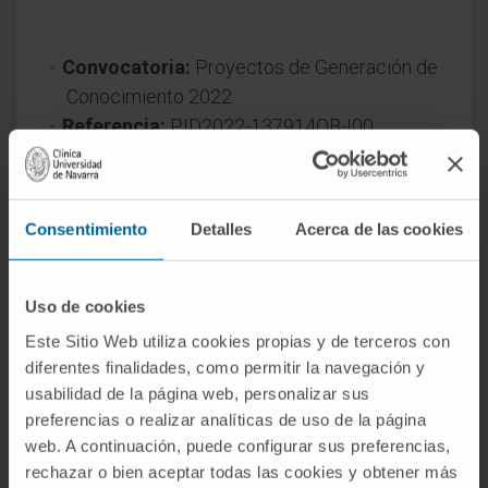
Convocatoria:
Proyectos de Generación de
Conocimiento 2022
Referencia:
PID2022-137914OB-I00
Duración:
36
Fecha inicio:
1 de septiembre de 2023
Fecha fin:
31 de agosto de 2026
Consentimiento
Detalles
Acerca de las cookies
Naturaleza del proyecto:
Nacional
Uso de cookies
Este Sitio Web utiliza cookies propias y de terceros con
diferentes finalidades, como permitir la navegación y
usabilidad de la página web, personalizar sus
preferencias o realizar analíticas de uso de la página
web. A continuación, puede configurar sus preferencias,
¿Necesita más información?
rechazar o bien aceptar todas las cookies y obtener más