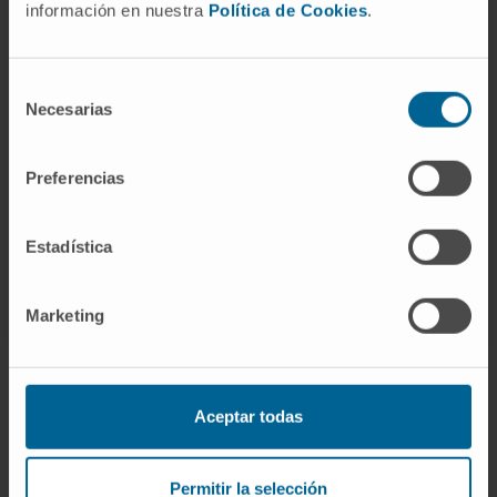
información en nuestra
Política de Cookies
.
Si quiere conocer más nuestra investigación,
contacte con Cima Universidad de Navarra
.
Selección
Necesarias
de
VER TODOS LOS PROYECTOS DE INVESTIGACIÓN DEL
consentimiento
CIMA
Preferencias
Estadística
Marketing
Aceptar todas
Darse de alta en nuestro boletín
Permitir la selección