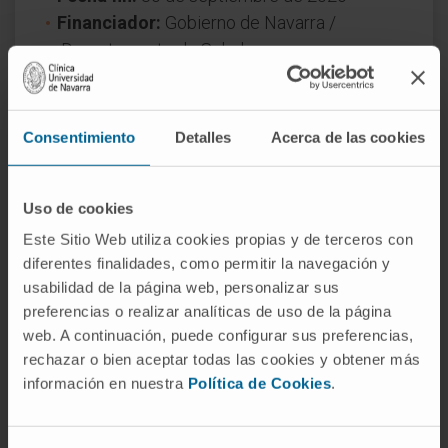
Financiador:
Gobierno de Navarra /
Departamento de Salud
Naturaleza del proyecto:
Regional
Consentimiento
Detalles
Acerca de las cookies
Uso de cookies
Este Sitio Web utiliza cookies propias y de terceros con
diferentes finalidades, como permitir la navegación y
¿Necesita más información?
usabilidad de la página web, personalizar sus
preferencias o realizar analíticas de uso de la página
Si quiere conocer más nuestra investigación,
web. A continuación, puede configurar sus preferencias,
rechazar o bien aceptar todas las cookies y obtener más
contacte con Cima Universidad de Navarra
.
información en nuestra
Política de Cookies
.
VER TODOS LOS PROYECTOS DE INVESTIGACIÓN DEL
CIMA