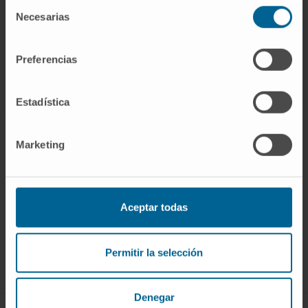
Selección
Necesarias
de
consentimiento
Preferencias
Estadística
Marketing
Darse de alta en nuestro boletín
Aceptar todas
SUSCRIBIRSE
Síguenos
Permitir la selección
Denegar