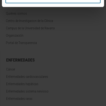
CONOZCA EL CIMA
Quiénes somos
Centro de Investigacion de la Clínica
Campus de la Universidad de Navarra
Organización
Portal de Transparencia
ENFERMEDADES
Cáncer
Enfermedades cardiovasculares
Enfermedades hepáticas
Enfermedades sistema nervioso
Enfermedades raras