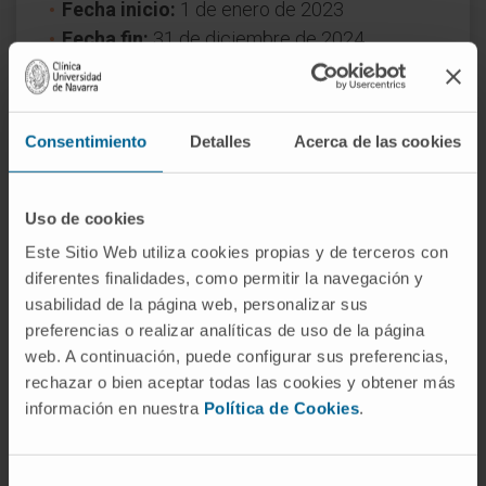
Fecha inicio:
1 de enero de 2023
Fecha fin:
31 de diciembre de 2024
Naturaleza del proyecto:
Regional
Consentimiento
Detalles
Acerca de las cookies
Uso de cookies
Este Sitio Web utiliza cookies propias y de terceros con
diferentes finalidades, como permitir la navegación y
¿Necesita más información?
usabilidad de la página web, personalizar sus
preferencias o realizar analíticas de uso de la página
Si quiere conocer más nuestra investigación,
web. A continuación, puede configurar sus preferencias,
contacte con Cima Universidad de Navarra
.
rechazar o bien aceptar todas las cookies y obtener más
información en nuestra
Política de Cookies
.
VER TODOS LOS PROYECTOS DE INVESTIGACIÓN DEL
CIMA
Selección