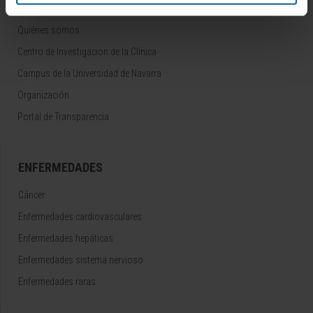
CONOZCA EL CIMA
Quiénes somos
Centro de Investigacion de la Clínica
Campus de la Universidad de Navarra
Organización
Portal de Transparencia
ENFERMEDADES
Cáncer
Enfermedades cardiovasculares
Enfermedades hepáticas
Enfermedades sistema nervioso
Enfermedades raras