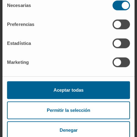
Necesarias
de
consentimiento
Preferencias
Estadística
Marketing
Darse de alta en nuestro boletín
SUSCRIBIRSE
Aceptar todas
Síguenos
Permitir la selección
Denegar