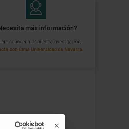
Necesita más información?
uiere conocer más nuestra investigación,
acte con Cima Universidad de Navarra
.