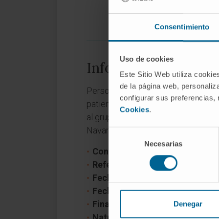
Consentimiento
Uso de cookies
Información del pro
Este Sitio Web utiliza cookie
de la página web, personaliza
Personalising the clinical decision
configurar sus preferencias,
patient-derived in vitro models” 
Cookies
.
al grupo de investigación Oncologí
Navarra.
Selección
Necesarias
de
Convocatoria:
ERAPerMed
consentimiento
Referencia:
OVA-PDM AECC
Fecha inicio:
1 de diciembre de
Fecha fin:
31 de marzo de 2026
Financiador:
Asociación Español
Denegar
Naturaleza del proyecto:
Intern