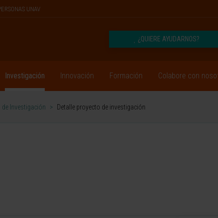
PERSONAS UNAV
¿QUIERE AYUDARNOS?
Investigación
Innovación
Formación
Colabore con noso
 de Investigación
>
Detalle proyecto de investigación