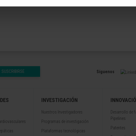
SUSCRIBIRSE
Síguenos
DES
INVESTIGACIÓN
INNOVACI
Nuestros Investigadores
Desarrollo de 
Pipelines
rdiovasculares
Programas de investigación
Patentes
epáticas
Plataformas tecnológicas