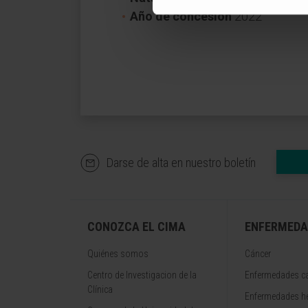
Año de concesión
2022
Darse de alta en nuestro boletín
CONOZCA EL CIMA
ENFERMEDA
Quiénes somos
Cáncer
Centro de Investigacion de la
Enfermedades ca
Clínica
Enfermedades h