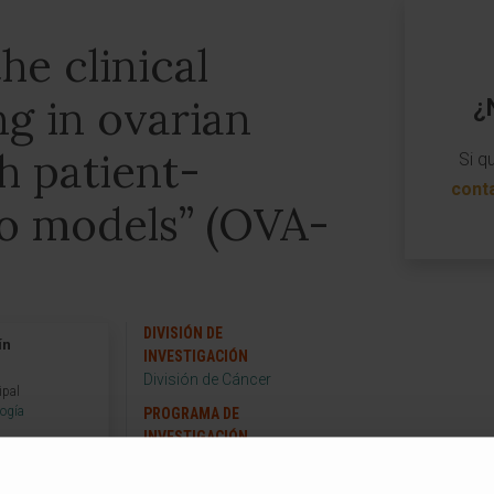
he clinical
g in ovarian
¿
h patient-
Si q
cont
ro models” (OVA-
DIVISIÓN DE
ín
INVESTIGACIÓN
División de Cáncer
ipal
logía
PROGRAMA DE
INVESTIGACIÓN
Tumores Sólidos