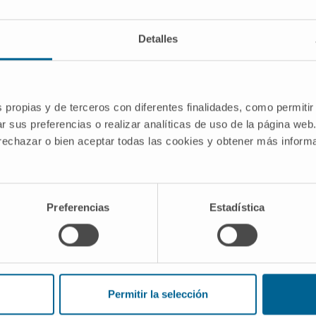
GRUPO DE INVESTIGACIÓN
Oncologia Traslacional
Detalles
yecto
s propias y de terceros con diferentes finalidades, como permitir
r sus preferencias o realizar analíticas de uso de la página web
 making in ovarian cancer through
 rechazar o bien aceptar todas las cookies y obtener más infor
(OVA-PDM) es un proyecto que pertenece
a Traslacional del Cima Universidad de
Preferencias
Estadística
 2022
a contra el Cáncer
Permitir la selección
acional