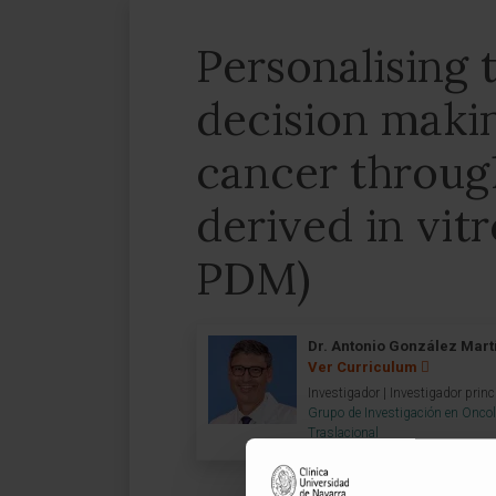
Personalising t
decision makin
cancer throug
derived in vit
PDM)
Dr. Antonio González Mart
Ver Curriculum
Investigador | Investigador princ
Grupo de Investigación en Onco
Traslacional