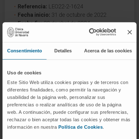
Referencia:
LEO22-2-1624
Fecha inicio:
31 de octubre de 2022
Fecha fin:
30 de abril de 2024
Naturaleza del proyecto:
Nacional
Año de concesión
2022
Consentimiento
Detalles
Acerca de las cookies
Uso de cookies
Este Sitio Web utiliza cookies propias y de terceros con
diferentes finalidades, como permitir la navegación y
usabilidad de la página web, personalizar sus
¿Necesita más información?
preferencias o realizar analíticas de uso de la página
web. A continuación, puede configurar sus preferencias,
rechazar o bien aceptar todas las cookies y obtener más
Si quiere conocer más nuestra investigación,
información en nuestra
Política de Cookies
.
contacte con Cima Universidad de Navarra
.