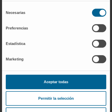
VER TODOS LOS PROYECTOS DE INVESTIGACIÓN DEL
Selección
CIMA
Necesarias
de
consentimiento
Preferencias
Estadística
Marketing
Darse de alta en nuestro boletín
Aceptar todas
SUSCRIBIRSE
Permitir la selección
Síguenos