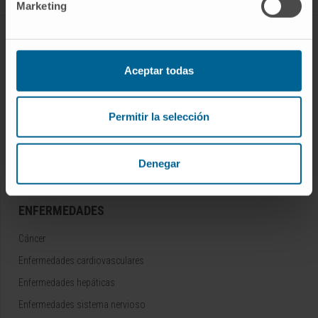
Marketing
CONOZCA EL CIMA
Aceptar todas
Quiénes somos
Centro de Investigacion de la Clínica
Campus de la Universidad de Navarra
Permitir la selección
Organización
Portal de Transparencia
Denegar
ENFERMEDADES
Cáncer
Enfermedades cardiovasculares
Enfermedades hepáticas
Enfermedades sistema nervioso