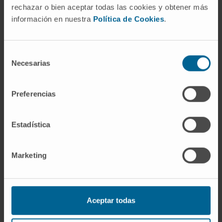
rechazar o bien aceptar todas las cookies y obtener más
¿cómo superar la
información en nuestra
Política de Cookies
.
quimioresistencia? ¿Cómo
podemos controlar la eficacia
Selección
Necesarias
del tratamiento de modo más
de
consentimiento
preciso?
Preferencias
Evaluación preclínica de nuevos
Estadística
compuestos anti-mieloma y
monitorización de ensayos
Marketing
clínicos
Caracterización de la biología
Aceptar todas
inmune y de la respuesta a