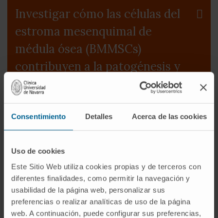
Investigar cómo las células del
estroma mesenquimal de
médula ósea (BMMSCs)
contribuyen a la patogénesis y
progresión del mieloma
Estudio del transcriptoma
Consentimiento
Detalles
Acerca de las cookies
completo, epigenoma y
metabolismo de las células
Uso de cookies
plasmáticas tumorales del
Este Sitio Web utiliza cookies propias y de terceros con
diferentes finalidades, como permitir la navegación y
mieloma múltiple
usabilidad de la página web, personalizar sus
preferencias o realizar analíticas de uso de la página
Caracterizar los clones MRD:
web. A continuación, puede configurar sus preferencias,