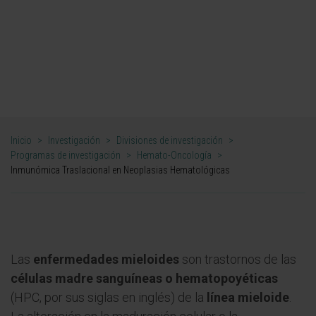
enfermedad".
DR. BRUNO PAIVA
INVESTIGADOR. GRUPO DE INVESTIGACIÓN EN INMUNÓMICA
TRASLACIONAL EN NEOPLASIAS HEMATOLÓGICAS
Inicio
>
Investigación
>
Divisiones de investigación
>
Programas de investigación
>
Hemato-Oncología
>
Inmunómica Traslacional en Neoplasias Hematológicas
Las
enfermedades mieloides
son trastornos de las
células madre sanguíneas o hematopoyéticas
(HPC, por sus siglas en inglés) de la
línea mieloide
.