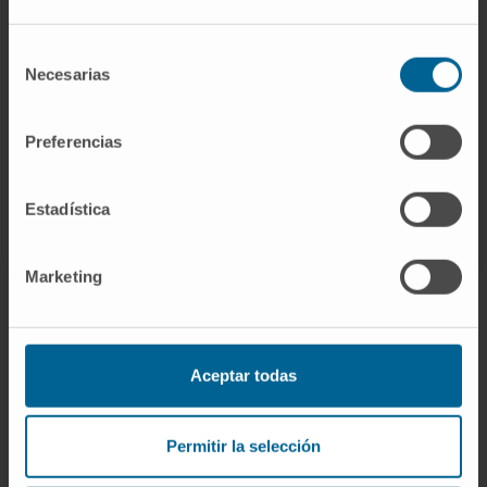
¿Necesita más información?
Selección
Si quiere conocer más nuestra investigación,
Necesarias
de
contacte con Cima Universidad de Navarra
.
consentimiento
Preferencias
Estadística
Marketing
Aceptar todas
Darse de alta en nuestro boletín
SUSCRIBIRSE
Permitir la selección
Síguenos