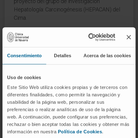
proyecto del grupo de investigación
Hepatología: Carcinogénesis (HEPACAN) del
Cima.
IP: Carmen Berasain
Fecha inicio:
1 de febrero de 2011
Fecha fin:
31 de diciembre de 2013
Consentimiento
Detalles
Acerca de las cookies
Financiador:
Instituto de Salud Carlos III
Subvención:
221.430 €
Naturaleza del proyecto:
Nacional
Uso de cookies
Este Sitio Web utiliza cookies propias y de terceros con
diferentes finalidades, como permitir la navegación y
usabilidad de la página web, personalizar sus
preferencias o realizar analíticas de uso de la página
web. A continuación, puede configurar sus preferencias,
rechazar o bien aceptar todas las cookies y obtener más
información en nuestra
Política de Cookies
.