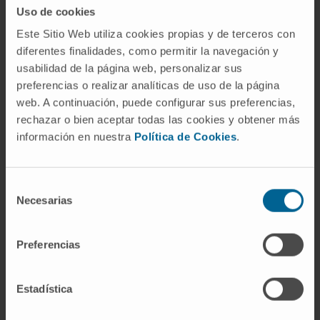
Nuestros autores
Uso de cookies
Este Sitio Web utiliza cookies propias y de terceros con
Dr. Pablo Sarobe Ugarriza
diferentes finalidades, como permitir la navegación y
Ver Curriculum
usabilidad de la página web, personalizar sus
Investigador | Investigador principal
Grupo de Investigación en
preferencias o realizar analíticas de uso de la página
Desarrollo de Vacunas
web. A continuación, puede configurar sus preferencias,
rechazar o bien aceptar todas las cookies y obtener más
información en nuestra
Política de Cookies
.
Selección
Necesarias
de
consentimiento
Darse de alta en nuestro boletín
Preferencias
SUSCRIBIRSE
Estadística
Síguenos