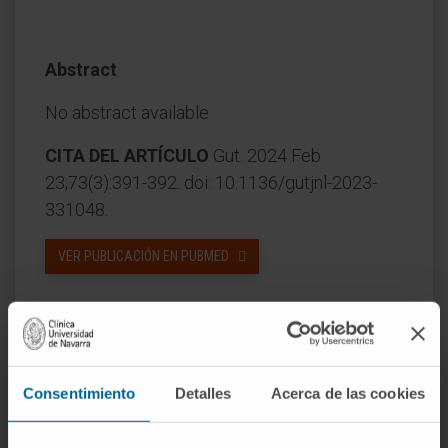
Abstract
No abstract available
CITA DEL ARTÍCULO
Gut. 2024 Feb
23;73(3):391-392. doi: 10.1136/gutjnl-2023-
331048.
VER PUBLICACIÓN EN PUBMED
Consentimiento
Detalles
Acerca de las cookies