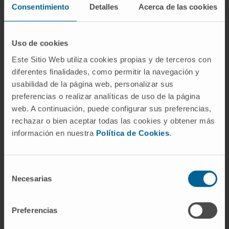
Consentimiento
Detalles
Acerca de las cookies
intrinsic capacity to hydrolyze guanosine
triphosphate, suggesting that the mechanism
of action may be related to altered guanosine
Uso de cookies
triphosphate loading.
Este Sitio Web utiliza cookies propias y de terceros con
Overall, we nominate blockade of CLCF1-
diferentes finalidades, como permitir la navegación y
usabilidad de la página web, personalizar sus
CNTFR signaling as a novel therapeutic
preferencias o realizar analíticas de uso de la página
opportunity for LUAD and potentially for other
web. A continuación, puede configurar sus preferencias,
tumor types in which CLCF1 is present in the
rechazar o bien aceptar todas las cookies y obtener más
tumor microenvironment.
información en nuestra
Política de Cookies
.
CITA DEL ARTÍCULO
Nat Med. 2019
Nov;25(11):1783-1795. doi: 10.1038/s41591-
Selección
019-0612-2. Epub 2019 Nov 7
Necesarias
de
consentimiento
VER PUBLICACIÓN EN PUBMED
Preferencias