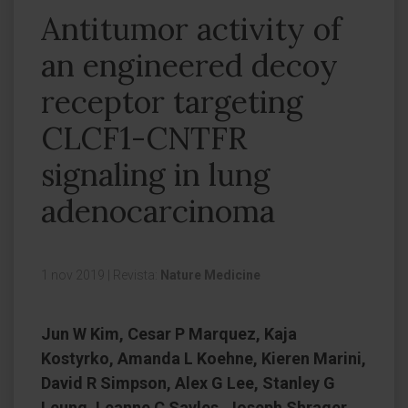
Antitumor activity of
an engineered decoy
receptor targeting
CLCF1-CNTFR
signaling in lung
adenocarcinoma
1 nov 2019
|
Revista:
Nature Medicine
Jun W Kim, Cesar P Marquez, Kaja
Kostyrko, Amanda L Koehne, Kieren Marini,
David R Simpson, Alex G Lee, Stanley G
Leung, Leanne C Sayles, Joseph Shrager,