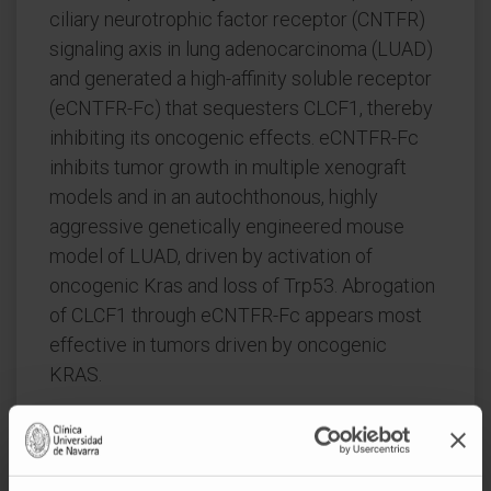
ciliary neurotrophic factor receptor (CNTFR)
signaling axis in lung adenocarcinoma (LUAD)
and generated a high-affinity soluble receptor
(eCNTFR-Fc) that sequesters CLCF1, thereby
inhibiting its oncogenic effects. eCNTFR-Fc
inhibits tumor growth in multiple xenograft
models and in an autochthonous, highly
aggressive genetically engineered mouse
model of LUAD, driven by activation of
oncogenic Kras and loss of Trp53. Abrogation
of CLCF1 through eCNTFR-Fc appears most
effective in tumors driven by oncogenic
KRAS.
We observed a correlation between the
effectiveness of eCNTFR-Fc and the
presence of KRAS mutations that retain the