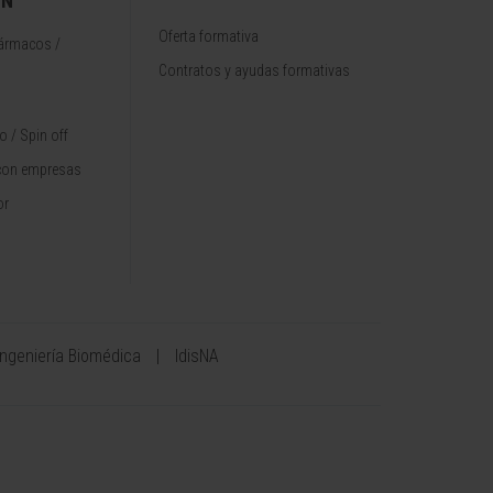
ÓN
Oferta formativa
fármacos /
Contratos y ayudas formativas
 / Spin off
con empresas
or
Ingeniería Biomédica
IdisNA