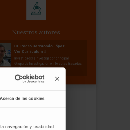
Nuestros autores
Dr. Pedro Berraondo López
Ver Curriculum
Investigador | Investigador principal
Grupo de Investigación en Terapias Basadas
en Citoquinas
Acerca de las cookies
 la navegación y usabilidad