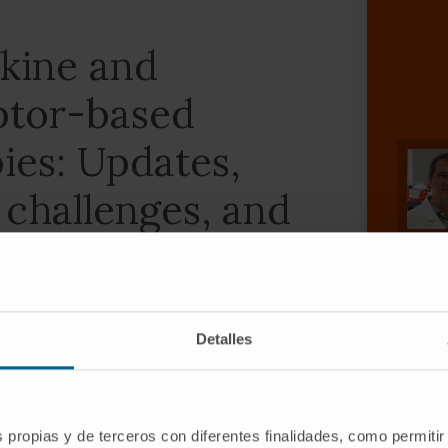
okine and
ptor-based
es: Updates,
 challenges, and
tives
logy
Detalles
 1 3, Pedro Berraondo 5 6 7
s propias y de terceros con diferentes finalidades, como permitir