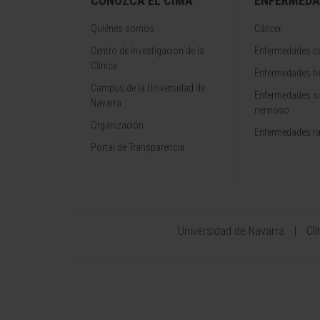
CONOZCA EL CIMA
ENFERMEDA
Quiénes somos
Cáncer
Centro de Investigacion de la
Enfermedades ca
Clínica
Enfermedades h
Campus de la Universidad de
Enfermedades s
Navarra
nervioso
Organización
Enfermedades r
Portal de Transparencia
Universidad de Navarra
Cl