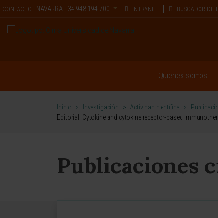
NAVARRA
+34 948 194 700
CONTACTO
INTRANET
BUSCADOR DE 
Quiénes somos
Inicio
>
Investigación
>
Actividad científica
>
Publicacio
Editorial: Cytokine and cytokine receptor-based immunothera
Publicaciones c