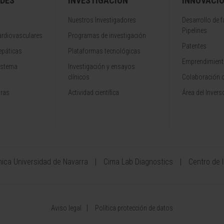
DES
INVESTIGACIÓN
INNOVACI
Nuestros Investigadores
Desarrollo de 
Pipelines
rdiovasculares
Programas de investigación
Patentes
epáticas
Plataformas tecnológicas
Emprendimiento
istema
Investigación y ensayos
clínicos
Colaboración 
aras
Actividad científica
Área del Invers
ínica Universidad de Navarra
Cima Lab Diagnostics
Centro de 
Aviso legal
Política protección de datos