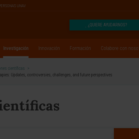
PERSONAS UNAV
¿QUIERE AYUDARNOS?
Investigación
Innovación
Formación
Colabore con noso
nes científicas
>
pies: Updates, controversies, challenges, and future perspectives
ientíficas