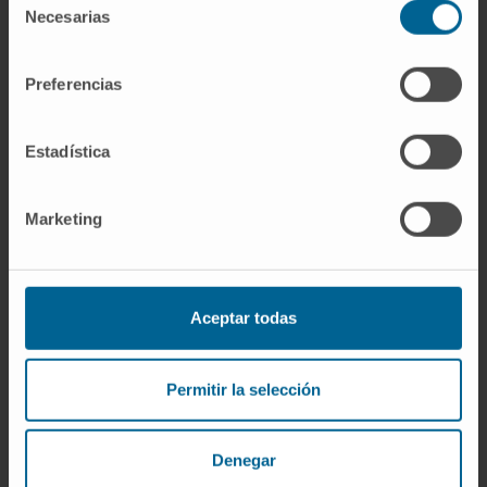
and recover baseline subthalamic activity
Necesarias
de
patterns in less than 10 min.
consentimiento
CITA DEL ARTÍCULO
Br J Anaesth. 2021
Preferencias
Aug;127(2):245-253. doi:
10.1016/j.bja.2021.01.036. Epub 2021 Apr 23
Estadística
VER PUBLICACIÓN EN PUBMED
Marketing
Aceptar todas
Permitir la selección
Nuestros autores
Denegar
Dr. Miguel Valencia Ustárroz
Ver Curriculum