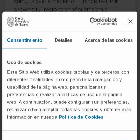
stimulus over a median of 1 (range: 0-9) min,
showing full restoration of subthalamic
activity. Dexmedetomidine dose administered
and plasma levels showed a positive
correlation (repeated measures correlation
Consentimiento
Detalles
Acerca de las cookies
coefficient=0.504; P<0.001).
Conclusions:
Patients needing some degree
Uso de cookies
of sedation throughout subthalamic deep
Este Sitio Web utiliza cookies propias y de terceros con
brain stimulator implantation for Parkinson's
diferentes finalidades, como permitir la navegación y
disease can probably receive
usabilidad de la página web, personalizar sus
dexmedetomidine up to 0.6 μg kg-1 h-1
preferencias o realizar analíticas de uso de la página
without significant alteration of their
web. A continuación, puede configurar sus preferencias,
characteristic subthalamic activity. If patients
rechazar o bien aceptar todas las cookies y obtener más
achieve a 'sedated' state, subthalamic activity
información en nuestra
Política de Cookies
.
decreases, but they can be easily awakened
with a non-pharmacological external stimulus
Selección