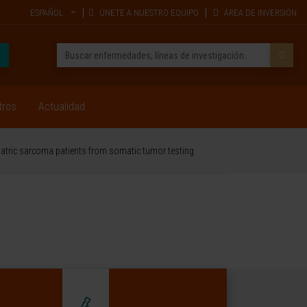
ESPAÑOL
ÚNETE A NUESTRO EQUIPO
ÁREA DE INVERSIÓN
tros
Actualidad
ediatric sarcoma patients from somatic tumor testing