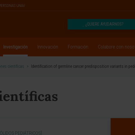
PERSONAS UNAV
¿QUIERE AYUDARNOS?
Investigación
Innovación
Formación
Colabore con noso
nes científicas
>
Identification of germline cancer predisposition variants in p
ientíficas
LIDOS PEDIÁTRICOS]