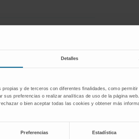
Detalles
nt risk factor for cancer in children and
ns of individual genetic mutations to
tense investigation. Among pediatric
setting of cancer predisposition
s propias y de terceros con diferentes finalidades, como permitir
comas with these syndromes is often
r sus preferencias o realizar analíticas de uso de la página web
rogeneity of sarcomas and the limited
 rechazar o bien aceptar todas las cookies y obtener más infor
. This study included 43 pediatric and
t sarcoma subtypes. Tumor profiling was
ildhood Cancer Research Assay
Preferencias
Estadística
cing results were reviewed for potential