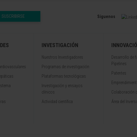
SUSCRIBIRSE
Síguenos
DES
INVESTIGACIÓN
INNOVACI
Nuestros Investigadores
Desarrollo de 
Pipelines
rdiovasculares
Programas de investigación
Patentes
epáticas
Plataformas tecnológicas
Emprendimiento
istema
Investigación y ensayos
clínicos
Colaboración 
aras
Actividad científica
Área del Invers