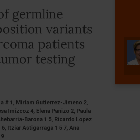
 of germline
osition variants
arcoma patients
tumor testing
ña # 1, Miriam Gutierrez-Jimeno 2,
sa Imízcoz 4, Elena Panizo 2, Paula
chebarria-Barona 1 5, Ricardo Lopez
, Itziar Astigarraga 1 5 7, Ana
 9