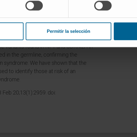
relevant genes associated with cancer
´ criteria were taken into
tion. Fifteen patients were selected as
ne variants due to tumor sequencing
Permitir la selección
lowing genes: CDKN2A, NF1, NF2, RB1,
variants found in NF1 and CDKN2A in
d in the germline, confirming the
ion syndrome. We have shown that the
ed to identify those at risk of an
syndrome.
3 Feb 20;13(1):2959. doi: