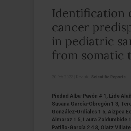
Identification
cancer predisp
in pediatric s
from somatic 
20 feb 2023
|
Revista:
Scientific Reports
Piedad Alba-Pavón # 1, Lide Ala
Susana García-Obregón 1 3, Tere
González-Urdiales 1 5, Aizpea E
Almaraz 1 5, Laura Zaldumbide 1 6
Patiño-García 2 4 8, Olatz Villate