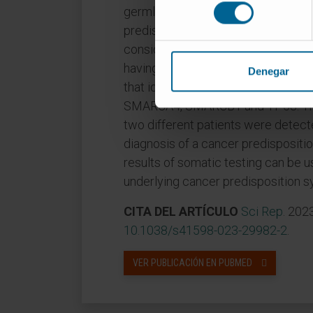
consentimiento
germline alterations in clinically 
predisposition syndromes. Jongmans
consideration for the patient selec
having potential pathogenic germli
Denegar
that identified variants in the fol
SMARCA4, SMARCB1 and TP53. The 
two different patients were detecte
diagnosis of a cancer predisposit
results of somatic testing can be us
underlying cancer predisposition 
CITA DEL ARTÍCULO
Sci Rep
. 202
10.1038/s41598-023-29982-2
.
VER PUBLICACIÓN EN PUBMED