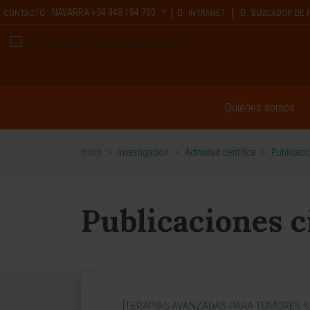
NAVARRA
+34 948 194 700
CONTACTO
INTRANET
BUSCADOR DE 
Quiénes somos
Inicio
>
Investigación
>
Actividad científica
>
Publicacio
Publicaciones c
[TERAPIAS AVANZADAS PARA TUMORES SÓ