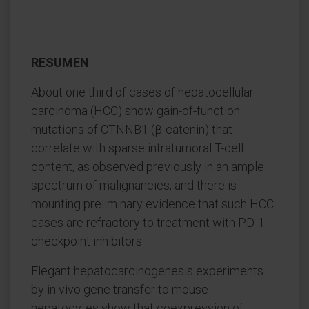
RESUMEN
About one third of cases of hepatocellular
carcinoma (HCC) show gain-of-function
mutations of CTNNB1 (β-catenin) that
correlate with sparse intratumoral T-cell
content, as observed previously in an ample
spectrum of malignancies, and there is
mounting preliminary evidence that such HCC
cases are refractory to treatment with PD-1
checkpoint inhibitors.
Elegant hepatocarcinogenesis experiments
by in vivo gene transfer to mouse
hepatocytes show that coexpression of