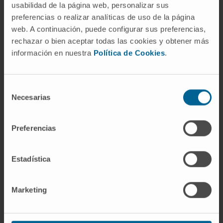
usabilidad de la página web, personalizar sus
preferencias o realizar analíticas de uso de la página
web. A continuación, puede configurar sus preferencias,
rechazar o bien aceptar todas las cookies y obtener más
información en nuestra
Política de Cookies
.
Nuestros autores
Selección
Dr. Pedro Berraondo López
Ver Curriculum
Necesarias
de
Investigador | Investigador principal
consentimiento
Grupo de Investigación en Terapias
Basadas en Citoquinas
Preferencias
Dr. Ignacio Javier Melero
Bermejo
Estadística
Ver Curriculum
Investigador | Investigador principal
Grupo de Investigación en
Marketing
Estrategias Combinadas de
Inmunoterapia Traslacional