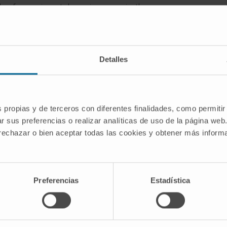
s of experimental carcinogenesis, the
in nuclear factor kappa B essential
fic knockout (Δhepa) mice, focusing
satory proliferation, fibrogenesis, and
Detalles
 genes was assessed by reverse
ction, immunoblottings, and
s propias y de terceros con diferentes finalidades, como permitir
fic Jnk2 inhibition in hepatocytes of
r sus preferencias o realizar analíticas de uso de la página web
rformed using small interfering (si)
 rechazar o bien aceptar todas las cookies y obtener más infor
, active signaling pathways were blocked
 deletion of Jnk1 and Jnk2 in
ular carcinoma (HCC) in both the DEN
 in contrast caused massive
Preferencias
Estadística
atocytes of NEMOΔhepa