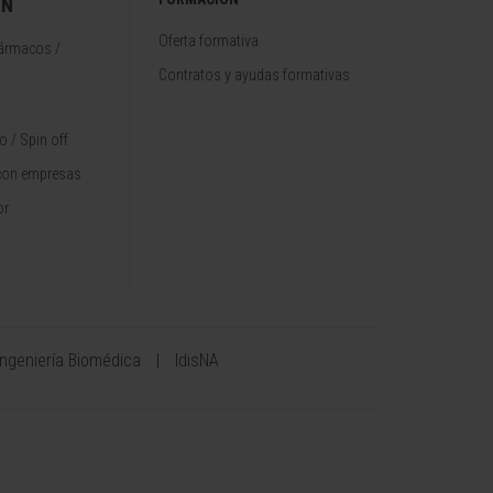
ÓN
Oferta formativa
fármacos /
Contratos y ayudas formativas
 / Spin off
con empresas
or
Ingeniería Biomédica
IdisNA