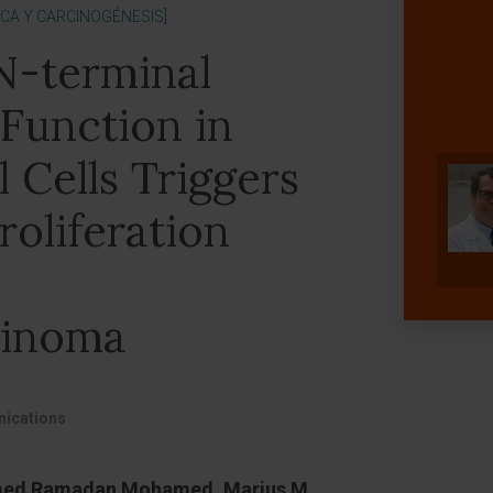
ICA Y CARCINOGÉNESIS]
N-terminal
 Function in
l Cells Triggers
roliferation
cinoma
ications
amed Ramadan Mohamed, Marius M