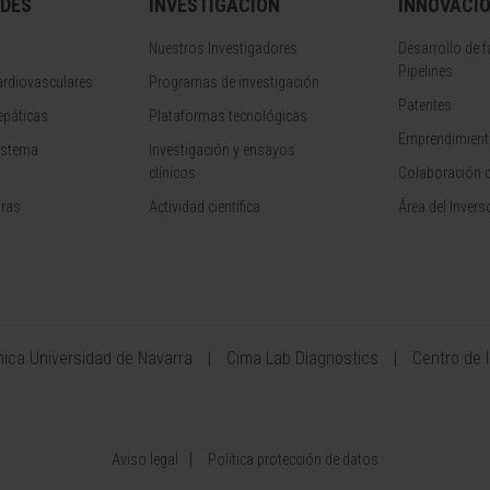
DES
INVESTIGACIÓN
INNOVACI
Nuestros Investigadores
Desarrollo de 
Pipelines
rdiovasculares
Programas de investigación
Patentes
epáticas
Plataformas tecnológicas
Emprendimiento
istema
Investigación y ensayos
clínicos
Colaboración 
aras
Actividad científica
Área del Invers
ínica Universidad de Navarra
Cima Lab Diagnostics
Centro de 
Aviso legal
Política protección de datos