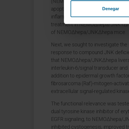
(NEMOΔhepa/JNKΔhepa) animals ca
apoptosis, increased compensatory 
Denegar
inflammatory cytokines expression
treatment in NEMOΔhepa/JNK1Δhe
of NEMOΔhepa/JNKΔhepa mice.
Next, we sought to investigate the
response to compound JNK defic
that NEMOΔhepa/JNKΔhepa livers e
interleukin-6/signal transducer and 
addition to epidermal growth facto
fibrosarcoma (Raf)-mitogen-activat
extracellular signal-regulated kina
The functional relevance was tested
dual tyrosine kinase inhibitor of e
EGFR signaling, to NEMOΔhepa/JNK
inhibited cystogenesis, improved t