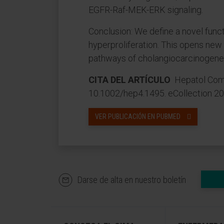
EGFR-Raf-MEK-ERK signaling.
Conclusion: We define a novel func
hyperproliferation. This opens new 
pathways of cholangiocarcinogene
CITA DEL ARTÍCULO
Hepatol Comm
10.1002/hep4.1495. eCollection 20
VER PUBLICACIÓN EN PUBMED
Darse de alta en nuestro boletín