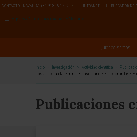
NAVARRA
+34 948 194 700
CONTACTO
INTRANET
BUSCADOR DE 
Quiénes somos
Inicio
>
Investigación
>
Actividad científica
>
Publicacio
Loss of c-Jun N-terminal Kinase 1 and 2 Function in Liver Ep
Publicaciones c