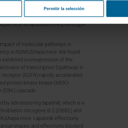
used elevated fibrosis, increased
proliferation, and elevated
Permitir la selección
 but reduced HCC. Furthermore, siJnk2
pa mice recapitulated the phenotype
 impact of molecular pathways in
iency in NEMOΔhepa mice. We found
xhibited overexpression of the
activator of transcription 3 pathway in
r receptor (EGFR)-rapidly accelerated
ed protein kinase kinase (MEK)-
se (ERK) cascade.
 by administering lapatinib, which is a
rythroblastic oncogene B-2 (ErbB2) and
Δhepa mice. Lapatinib effectively
ransaminases, and effectively blocked