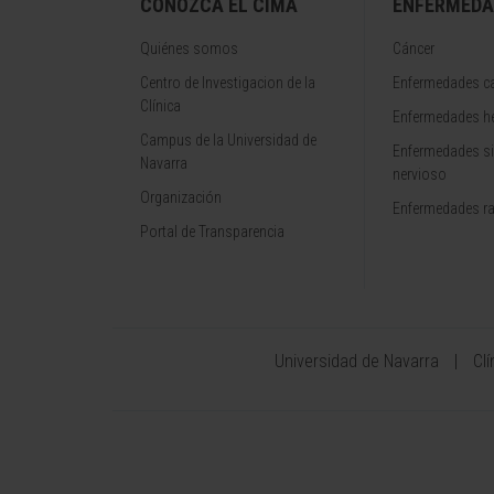
CONOZCA EL CIMA
ENFERMEDA
Quiénes somos
Cáncer
Centro de Investigacion de la
Enfermedades ca
Clínica
Enfermedades h
Campus de la Universidad de
Enfermedades s
Navarra
nervioso
Organización
Enfermedades r
Portal de Transparencia
Universidad de Navarra
Cl