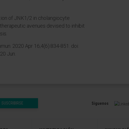
tion of JNK1/2 in cholangiocyte
therapeutic avenues devised to inhibit
sis.
un. 2020 Apr 16;4(6):834-851. doi:
20 Jun.
SUSCRIBIRSE
Síguenos