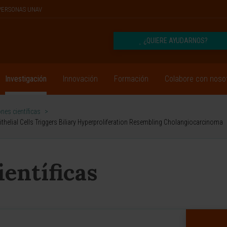
PERSONAS UNAV
¿QUIERE AYUDARNOS?
Investigación
Innovación
Formación
Colabore con noso
nes científicas
>
ithelial Cells Triggers Biliary Hyperproliferation Resembling Cholangiocarcinoma
ientíficas