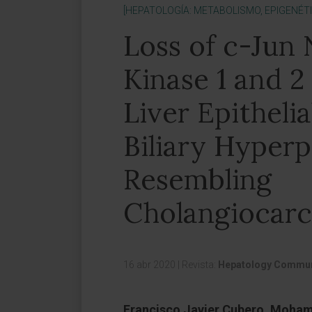
[HEPATOLOGÍA: METABOLISMO, EPIGENÉT
Loss of c-Jun 
Kinase 1 and 2
Liver Epithelia
Biliary Hyperp
Resembling
Cholangiocar
16 abr 2020
|
Revista:
Hepatology Commun
Francisco Javier Cubero, Moh