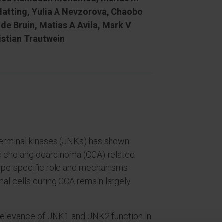
atting, Yulia A Nevzorova, Chaobo
de Bruin, Matias A Avila, Mark V
istian Trautwein
-terminal kinases (JNKs) has shown
tic cholangiocarcinoma (CCA)-related
type-specific role and mechanisms
mal cells during CCA remain largely
 relevance of JNK1 and JNK2 function in