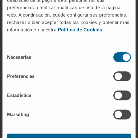
29:5:5326. doi:
10.1038/ncomms6326
.
preferencias o realizar analíticas de uso de la página
web. A continuación, puede configurar sus preferencias,
VER PUBLICACIÓN EN PUBMED
rechazar o bien aceptar todas las cookies y obtener más
información en nuestra
Política de Cookies
.
Selección
Necesarias
de
consentimiento
Preferencias
Nuestros autores
Estadística
Dr. Rafael Valdés Mas
Ver Curriculum
Investigador | Investigador principal
Marketing
Grupo de Investigación en
Microbioma y Fisiología Clínica