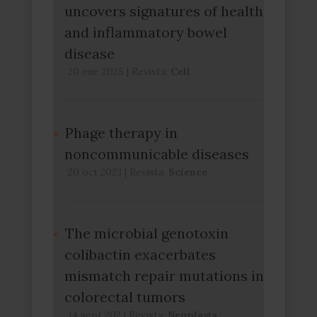
uncovers signatures of health
and inflammatory bowel
disease
20 ene 2025
|
Revista:
Cell
Phage therapy in
noncommunicable diseases
20 oct 2023
|
Revista:
Science
The microbial genotoxin
colibactin exacerbates
mismatch repair mutations in
colorectal tumors
14 sept 202
|
Revista:
Neoplasia