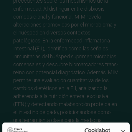
precedentes sobre los mecanismos de la
enfermedad. Al distinguir entre disbiosis
composicional y funcional, MIM revela
alteraciones promovidas por el microbioma y
el huésped en diversos contextos
patológicos. En la enfermedad inflamatoria
intestinal (EII), identifica cómo las señales
inmunitarias del huésped suprimen microbios
comensales y descubre biomarcadores trans-
reino con potencial diagnóstico. Además, MIM
permite una evaluación cuantitativa de los
cambios dietéticos en la EII, analizando la
adherencia a la nutrición enteral exclusiva
(EEN) y detectando malabsorción proteica en
el intestino delgado, posicionándose como
una herramienta clave para la medicina
personalizada y las terapias dirigidas al