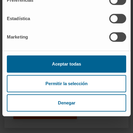
Preferencias
overexpression in endothelial cells leads to
phenotypic changes that can lead to
endothelial dysfunction, the onset of
Estadística
atherosclerosis, myocardial infarction, and
stroke.
Marketing
Keywords
: NADPH oxidase 5; cardiovascular
diseases; cell migration; cell proliferation;
endothelial cells; endothelial dysfunction;
Aceptar todas
mitochondrial dysfunction.
CITA DEL ARTÍCULO
Antioxidants (Basel) .
Permitir la selección
2022 Oct 29;11(11):2147. doi:
10.3390/antiox11112147.
Denegar
VER PUBLICACIÓN EN PUBMED