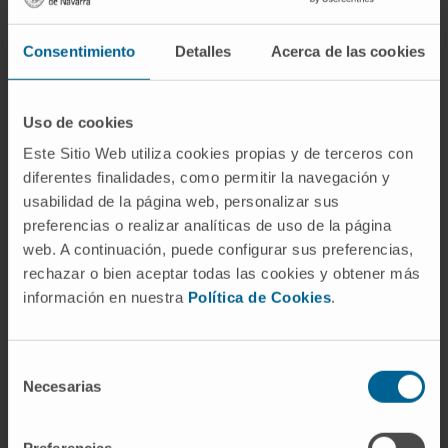
cell line, derived from brain microvascular
endothelium, infected with a recombinant
Consentimiento
Detalles
Acerca de las cookies
NOX5-β adenovirus. After an initial proteomic
analysis, three phenotypic alterations
detected in silico were studied: cell
Uso de cookies
proliferation and apoptosis, general and
Este Sitio Web utiliza cookies propias y de terceros con
mitochondrial metabolism, and migration
diferentes finalidades, como permitir la navegación y
capacity. NOX5 infection of hCMEC/D3
usabilidad de la página web, personalizar sus
generates a functional protein and an increase
preferencias o realizar analíticas de uso de la página
in ROS production.This model produced
web. A continuación, puede configurar sus preferencias,
rechazar o bien aceptar todas las cookies y obtener más
changes in the whole cell proteome.
información en nuestra
Política de Cookies
.
The in silico analysis together with in vitro
validations demonstrated that NOX5
Selección
overexpression inhibits proliferation and
Necesarias
de
promotes apoptosis, metabolic alterations
consentimiento
and cell migration in hCMEC/D3 cells. NOX5