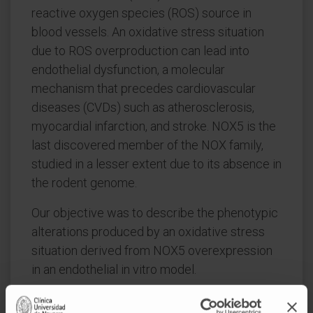
reactive oxygen species (ROS) source in
blood vessels. An oxidative stress situation
due to ROS overproduction can lead into
endothelial dysfunction, a molecular
mechanism that precedes cardiovascular
diseases (CVDs) such as atherosclerosis,
myocardial infarction, and stroke. NOX5 is the
last discovered member of the NOX family,
studied in a lesser extent due to its absence in
the rodent genome.
Our objective was to describe the phenotypic
alterations produced by an oxidative stress
situation derived from NOX5 overexpression
in an endothelial in vitro model.
The in vitro model consists of the hCMEC/D3