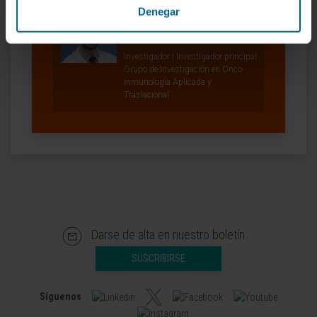
Denegar
Dr. Miguel Fernández de
Sanmamed Gutiérrez
Ver Curriculum
Investigador | Investigador principal
Grupo de Investigación en Onco-
Inmunología Aplicada y
Traslacional
Darse de alta en nuestro boletín
SUSCRIBIRSE
Síguenos