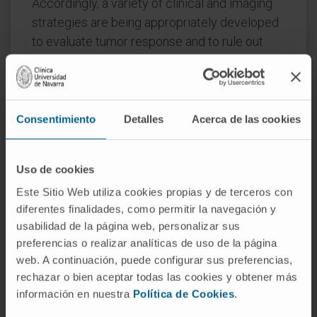
Accordingly, a variety of clinical and imaging
strategies are being appropriately developed
to evaluate tumor response and to rule out
pseudoprogression or RN.
Our purpose is to critically summarize the
advances regarding the role of systemic anti-
Consentimiento
Detalles
Acerca de las cookies
PD-1/PD-L1 antibodies for the treatment of
NSCLC BM. Data were collected from the
PubMed database, reference lists, and
Uso de cookies
abstracts from the latest scientific meetings.
Este Sitio Web utiliza cookies propias y de terceros con
Recent reports suggest anti-PD-1/PD-L1
diferentes finalidades, como permitir la navegación y
agents are active in a subset of NSCLC
usabilidad de la página web, personalizar sus
patients with BM showing acceptable toxicity.
preferencias o realizar analíticas de uso de la página
web. A continuación, puede configurar sus preferencias,
These advances are expected to change
rechazar o bien aceptar todas las cookies y obtener más
soon the management of these patients but
información en nuestra
Política de Cookies
.
additional research is required to address