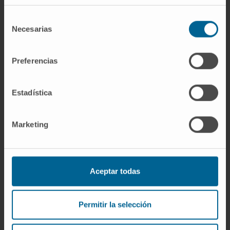
concerns regarding RN and the appropriate
Selección
sequencing of local and systemic therapy
Necesarias
de
combinations.
consentimiento
CITA DEL ARTÍCULO
Clin Cancer Res. 2020
Preferencias
Aug 15;26(16):4186-4197. doi: 10.1158/1078-
0432.CCR-20-0798. Epub 2020 Apr 30
Estadística
VER PUBLICACIÓN EN PUBMED
Marketing
Aceptar todas
Permitir la selección
Nuestros autores