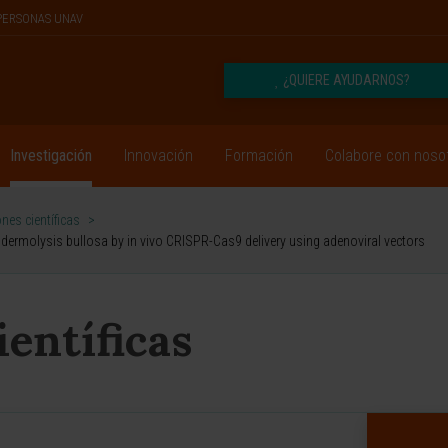
PERSONAS UNAV
¿QUIERE AYUDARNOS?
Investigación
Innovación
Formación
Colabore con noso
nes científicas
>
pidermolysis bullosa by in vivo CRISPR-Cas9 delivery using adenoviral vectors
ientíficas