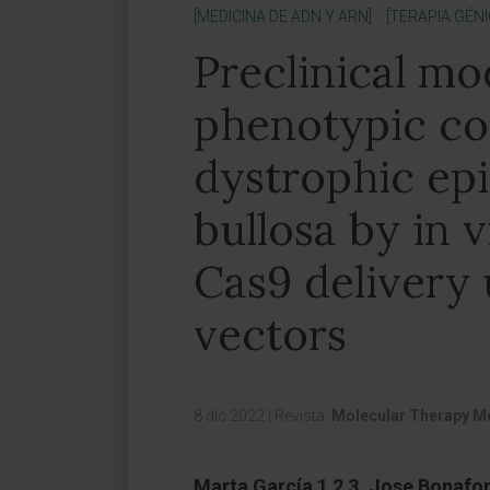
[MEDICINA DE ADN Y ARN]
[TERAPIA GÉN
Preclinical mo
phenotypic co
dystrophic ep
bullosa by in 
Cas9 delivery 
vectors
8 dic 2022
|
Revista:
Molecular Therapy Me
Marta García 1 2 3, Jose Bonafon