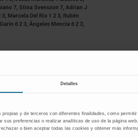
ano 7, Stina Svensson 7, Adrian J
 3, Marcela Del Rio 1 2 3, Rubén
arín 6 2 3, Ángeles Mencía 6 2 3,
Detalles
bullosa, a devastating skin fragility
kin blistering, scarring, and a high risk
noma is caused by mutations in
s propias y de terceros con diferentes finalidades, como permitir
 collagen, which is the major
r sus preferencias o realizar analíticas de uso de la página web
 rechazar o bien aceptar todas las cookies y obtener más infor
that bind the dermis and epidermis.