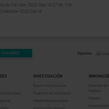
hods Clin Dev. 2022 Sep 16:27:96-108.
Collection 2022 Dec 8.
SUSCRIBIRSE
Síguenos
DES
INVESTIGACIÓN
INNOVACI
Nuestros Investigadores
Desarrollo de 
Pipelines
rdiovasculares
Programas de investigación
Patentes
epáticas
Plataformas tecnológicas
Emprendimiento
istema
Investigación y ensayos