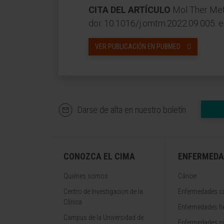
CITA DEL ARTÍCULO
Mol Ther Met
doi: 10.1016/j.omtm.2022.09.005. e
VER PUBLICACIÓN EN PUBMED
Darse de alta en nuestro boletín
CONOZCA EL CIMA
ENFERMEDA
Quiénes somos
Cáncer
Centro de Investigacion de la
Enfermedades ca
Clínica
Enfermedades h
Campus de la Universidad de
Enfermedades s