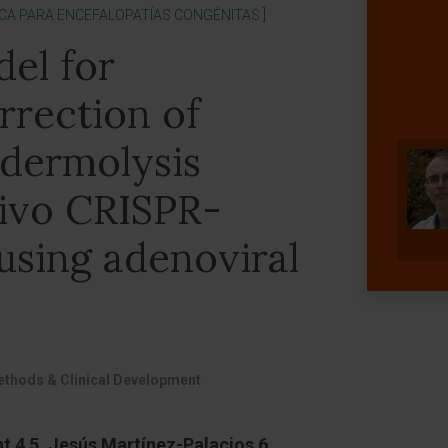
ICA PARA ENCEFALOPATÍAS CONGÉNITAS ]
del for
rrection of
idermolysis
vivo CRISPR-
using adenoviral
thods & Clinical Development
t 4 5, Jesús Martínez-Palacios 6,