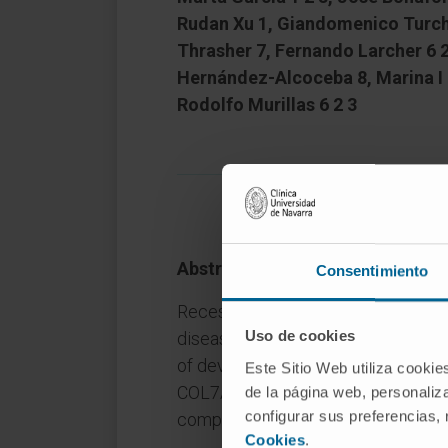
Rudan Xu 1, Giandomenico Turchi
Thrasher 7, Fernando Larcher 6 2
Hernández-Alcoceba 8, Marina I G
Rodolfo Murillas 6 2 3
Abstract
Consentimiento
Recessive dystrophic epidermolysis 
Uso de cookies
disease characterized by recurrent s
of developing squamous cell carci
Este Sitio Web utiliza cookie
COL7A1, the gene encoding type VII
de la página web, personaliza
configurar sus preferencias,
component of the anchoring fibrils 
Cookies
.