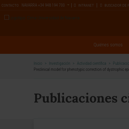
NAVARRA
+34 948 194 700
CONTACTO
INTRANET
BUSCADOR DE 
Quiénes somos
Inicio
>
Investigación
>
Actividad científica
>
Publicacio
Preclinical model for phenotypic correction of dystrophic e
Publicaciones c