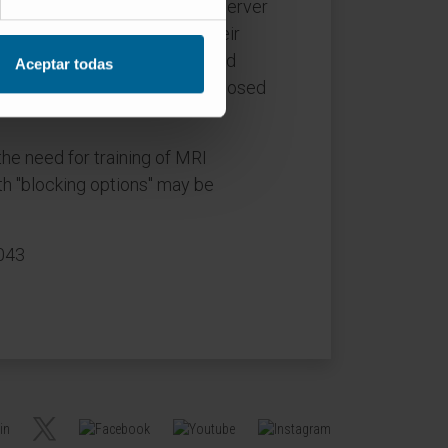
=0.44). Notably, the interobserver
 and virtually absent for their
. In 308 of 394 fully completed
Aceptar todas
 of the single ratings as proposed
 the need for training of MRI
th "blocking options" may be
043