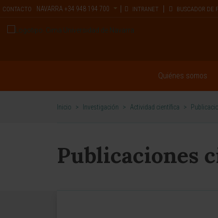
NAVARRA
+34 948 194 700
CONTACTO
INTRANET
BUSCADOR DE 
Quiénes somos
Inicio
>
Investigación
>
Actividad científica
>
Publicacio
Publicaciones c