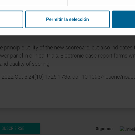
for the overall response assessment was moderate (Kappa
nchymal brain metastases at baseline was fair (Kappa=0.29)
atings (20 patients x 35 raters, 56%) were fully completed
Permitir la selección
e assessment perfectly matched the summary interpretation
e principle utility of the new scorecard, but also indicates
r panel in clinical trials. Electronic case report forms wi
nd quality of scoring.
 2022 Oct 3;24(10):1726-1735. doi: 10.1093/neuonc/noac
SUSCRIBIRSE
Síguenos