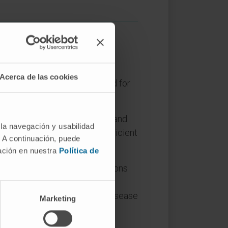
d for multiple reasons.
Acerca de las cookies
idate a revised MRI scorecard for
om solid cancers at baseline and
 la navegación y usabilidad
ing platform. The Kappa coefficient
. A continuación, puede
mación en nuestra
Política de
ation oncologists, 3 neurosurgeons
 at baseline, the best median
or spinal linear enhancing disease
Marketing