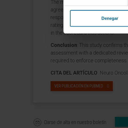
The median concordance of raters 
agreement for the presence of pare
response to treatment. 394 of 700 r
Denegar
ratings (78%), the overall respons
in the scorecard instructions.
Conclusion
: This study confirms th
assessment with a dedicated reviewe
required to enforce completeness a
CITA DEL ARTÍCULO
Neuro Oncol.
VER PUBLICACIÓN EN PUBMED
Darse de alta en nuestro boletín