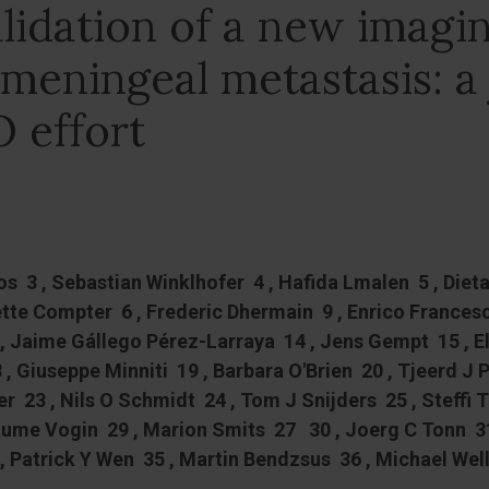
lidation of a new imagi
omeningeal metastasis: 
 effort
os 3 , Sebastian Winklhofer 4 , Hafida Lmalen 5 , Die
ette Compter 6 , Frederic Dhermain 9 , Enrico Francesch
 , Jaime Gállego Pérez-Larraya 14 , Jens Gempt 15 , E
 Giuseppe Minniti 19 , Barbara O'Brien 20 , Tjeerd J P
r 23 , Nils O Schmidt 24 , Tom J Snijders 25 , Steffi 
laume Vogin 29 , Marion Smits 27 30 , Joerg C Tonn 31
, Patrick Y Wen 35 , Martin Bendzsus 36 , Michael Wel