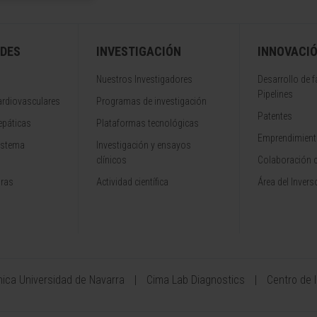
DES
INVESTIGACIÓN
INNOVACI
Nuestros Investigadores
Desarrollo de 
Pipelines
rdiovasculares
Programas de investigación
Patentes
epáticas
Plataformas tecnológicas
Emprendimiento
istema
Investigación y ensayos
clínicos
Colaboración 
aras
Actividad científica
Área del Invers
ínica Universidad de Navarra
Cima Lab Diagnostics
Centro de 