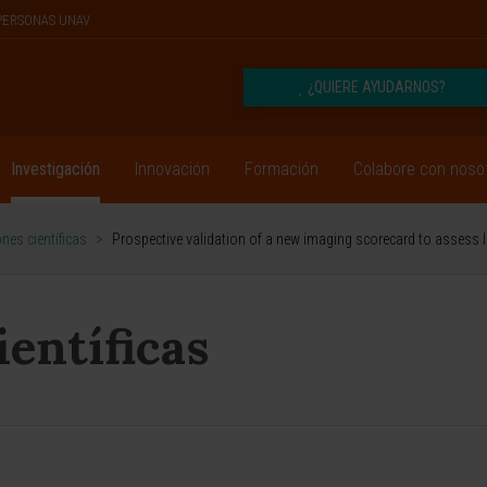
PERSONAS UNAV
¿QUIERE AYUDARNOS?
Investigación
Innovación
Formación
Colabore con noso
nes científicas
>
Prospective validation of a new imaging scorecard to assess
ientíficas