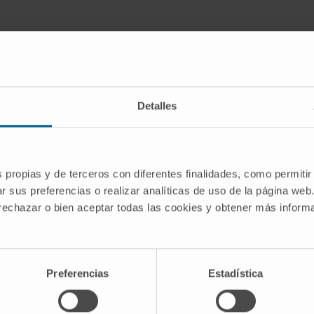
016 RANO MRI scorecard for leptomeningeal metastasis faile
Detalles
n Tumor Group and RANO effort sought to prospectively val
ngeal metastasis.
inal MRI of 20 patients with leptomeningeal metastases fr
s propias y de terceros con diferentes finalidades, como permitir
ructions for assessment were provided via the EORTC imag
r sus preferencias o realizar analíticas de uso de la página web
erver pairwise agreement.
 rechazar o bien aceptar todas las cookies y obtener más infor
pated, including 9 neuroradiologists, 17 neurologists, 4 radi
ingle leptomeningeal metastases-related imaging findings
phalus (Kappa=0.63), and the worst median concordance f
Preferencias
Estadística