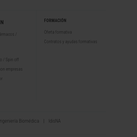
FORMACIÓN
ÓN
Oferta formativa
fármacos /
Contratos y ayudas formativas
 / Spin off
con empresas
or
Ingeniería Biomédica
IdisNA