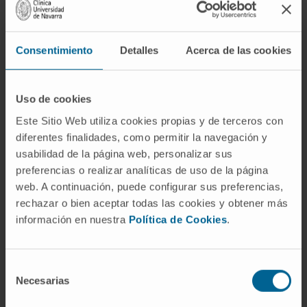
inhibition of ChREBP activity quells in vivo
HCC tumor growth without causing systemic
Consentimiento
Detalles
Acerca de las cookies
toxicity. This study identifies novel
oncometabolic pathways and open up new
avenues to improve the treatment of a deadly
Uso de cookies
tumor.
Este Sitio Web utiliza cookies propias y de terceros con
CITA DEL ARTÍCULO
Mol Oncol
. 2024
diferentes finalidades, como permitir la navegación y
usabilidad de la página web, personalizar sus
Sep;18(9):2107-2110. doi:
10.1002/1878-
preferencias o realizar analíticas de uso de la página
0261.13669
. Epub 2024 Jun 4.
web. A continuación, puede configurar sus preferencias,
rechazar o bien aceptar todas las cookies y obtener más
VER PUBLICACIÓN EN PUBMED
información en nuestra
Política de Cookies
.
Selección
Necesarias
de
consentimiento