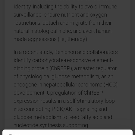
identity, including the ability to avoid immune
surveillance, endure nutrient and oxygen
restrictions, detach and migrate from their
natural histological niche, and avert human-
made aggressions (i.e., therapy).
In a recent study, Benichou and collaborators
identify carbohydrate-responsive element-
binding protein (ChREBP), a master regulator
of physiological glucose metabolism, as an
oncogene in hepatocellular carcinoma (HCC)
development. Upregulation of ChREBP
expression results in a self-stimulatory loop
interconnecting PI3K/AKT signaling and
glucose metabolism to feed fatty acid and
nucleotide synthesis supporting
tumorigenesis. Importantly, pharmacological