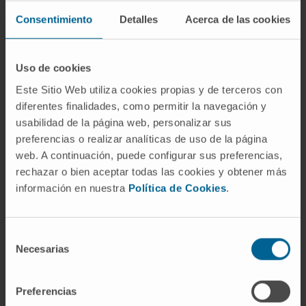
Consentimiento
Detalles
Acerca de las cookies
Particularly, the levels of glucose, glycine and
1-methlynicotinamide, metabolites involved in
energy metabolism and nucleotide synthesis
Uso de cookies
were significantly altered between both
Este Sitio Web utiliza cookies propias y de terceros con
groups of patients. These results underscore
diferentes finalidades, como permitir la navegación y
the potential of targeted metabolomic
usabilidad de la página web, personalizar sus
profiling to characterize relevant metabolic
preferencias o realizar analíticas de uso de la página
changes involved in the progression of this
web. A continuación, puede configurar sus preferencias,
neoplastic process.
rechazar o bien aceptar todas las cookies y obtener más
información en nuestra
Política de Cookies
.
CITA DEL ARTÍCULO
J Proteome Res. 2020
Oct 2;19(10):4082-4092. doi:
Selección
10.1021/acs.jproteome.0c00493. Epub 2020
Necesarias
de
Sep 23.
consentimiento
VER PUBLICACIÓN EN PUBMED
Preferencias