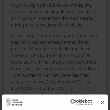
targeted approaches, focused on mapping
dysregulated metabolic pathways, could play
a critical role in identifying the mechanisms
driving tumorigenesis and metastasis.
In this study, a targeted analysis of the nuclear
magnetic resonance-based metabolomic
profile of PCa patients with different tumor
grades, guided by transcriptomics profiles
associated with their stages, was performed.
Serum and urine samples were collected from
73 PCa patients. Samples were classified
according to their Gleason score (GS) into
low-GS (GS < 7) and high-GS PCa (GS ≥ 7)
groups. A total of 36 metabolic pathways
were found to be dysregulated in the
comparison between different PCa grades.