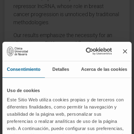
repressor lncRNA, whose role in breast
cancer progression is unnoticed by traditional
methodologies.
Our results emphasize the necessity for an
alternative scRNA-seq workflow tailored to
lncRNAs that sheds light on the multifaceted
roles of lncRNAs.
Consentimiento
Detalles
Acerca de las cookies
CITA DEL ARTÍCULO
Nat Commun
. 2024 Nov
9;15(1):9709. doi:
10.1038/s41467-024-
54005-7
.
Uso de cookies
Este Sitio Web utiliza cookies propias y de terceros con
VER PUBLICACIÓN EN PUBMED
diferentes finalidades, como permitir la navegación y
usabilidad de la página web, personalizar sus
preferencias o realizar analíticas de uso de la página
web. A continuación, puede configurar sus preferencias,