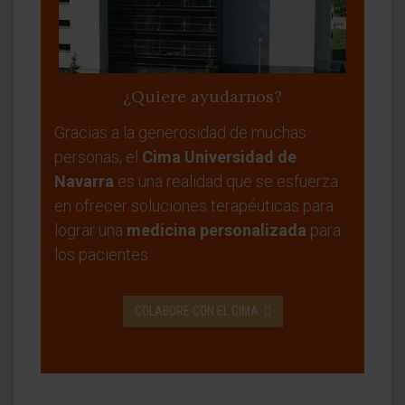
¿Quiere ayudarnos?
Gracias a la generosidad de muchas
personas, el
Cima Universidad de
Navarra
es una realidad que se esfuerza
en ofrecer soluciones terapéuticas para
lograr una
medicina personalizada
para
los pacientes.
COLABORE CON EL CIMA