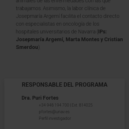
animales de las enfermedades con las que
trabajamos. Asimismo, la labor clínica de
Josepmaría Argemí facilita el contacto directo
con especialistas en oncología de los
hospitales universitarios de Navarra (
IPs:
Josepmaría Argemí, Marta Montes y Cristian
Smerdou
).
RESPONSABLE DEL PROGRAMA
Dra. Puri Fortes
+34 948 194 700 | Ext. 814025
pfortes@unav.es
Perfil investigador