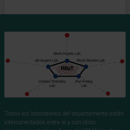
Todos los laboratorios del departamento están
interconectados entre sí y con otros