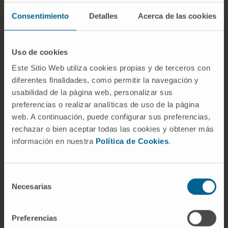
con el Premios extraordinario de Doctorado
Consentimiento
Detalles
Acerca de las cookies
de la Universidad de Navarra.
Ha colaborado en la redacción de 4
capítulos de libros.
Uso de cookies
Este Sitio Web utiliza cookies propias y de terceros con
diferentes finalidades, como permitir la navegación y
En investigación
usabilidad de la página web, personalizar sus
Ha participado en la publicación de más de
preferencias o realizar analíticas de uso de la página
60 artículos científicos en revistas
web. A continuación, puede configurar sus preferencias,
internacionales y en más de 50
rechazar o bien aceptar todas las cookies y obtener más
comunicaciones a congresos
información en nuestra
Política de Cookies
.
nacionales/internacionales.
Selección
Necesarias
de
consentimiento
Preferencias