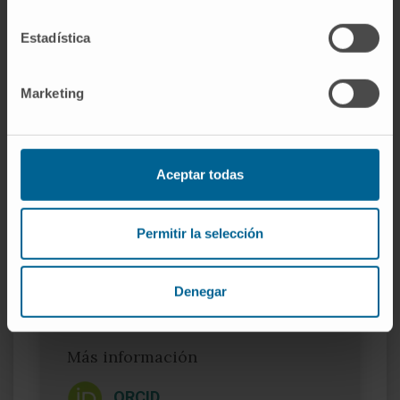
Estadística
Premios
Marketing
Ha obtenido una ‘Consolidator Grant’ por
parte del Consejo Europeo de Investigación
(ERC).
Aceptar todas
Organismos científicos
American Association for Cancer Research
Permitir la selección
(AACR).
Society for Neuro-Oncology (SNO).
Denegar
Más información
ORCID