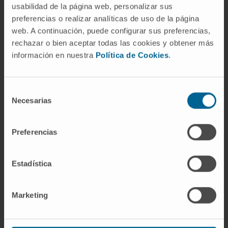
usabilidad de la página web, personalizar sus
Falsos positivos
preferencias o realizar analíticas de uso de la página
web. A continuación, puede configurar sus preferencias,
Según explica Carmen González, investigadora
rechazar o bien aceptar todas las cookies y obtener más
predoctoral del Cima y primera autora del trabajo,
información en nuestra
Política de Cookies
.
“estas alteraciones genómicas se detectan
principalmente en las células plasmáticas
tumorales y muy raramente en las células B
Selección
Necesarias
de
inmaduras secuenciadas durante el tratamiento.
consentimiento
Análisis adicionales sugieren que estas células B
pueden dar lugar esporádicamente a un resultado
Preferencias
“falso positivo” de enfermedad mínima residual.
Nuestros resultados concluyen que, si se
Estadística
detectan este tipo de células B durante el
tratamiento, eso no supone un mayor riesgo de
Marketing
recidiva”. Los resultados se han publicado en la
revista científica Blood Cancer Discovery