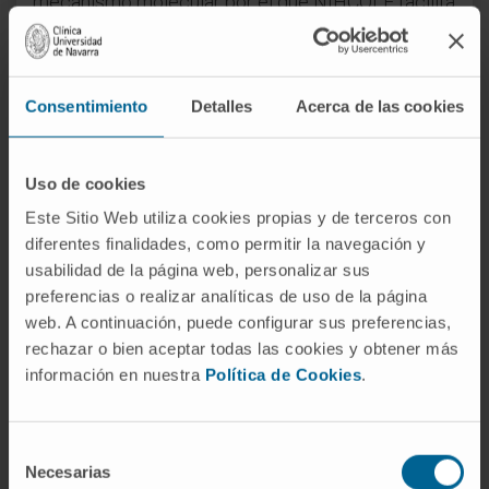
mecanismo molecular por el que NIHCOLE facilita
la reparación de roturas en el ADN. El trabajo
ahora publicado en
Cell Reports
lo explica:
NIHCOLE forma un puente que une los
Consentimiento
Detalles
Acerca de las cookies
fragmentos del ADN roto.
“NIHCOLE interactúa simultáneamente con
Uso de cookies
proteínas que reconocen los dos extremos de un
Este Sitio Web utiliza cookies propias y de terceros con
ADN fragmentado, como si los grapara”, explican
diferentes finalidades, como permitir la navegación y
Llorca y Moreno-Herrero.
usabilidad de la página web, personalizar sus
Nanopinzas magnéticas para estirar
preferencias o realizar analíticas de uso de la página
web. A continuación, puede configurar sus preferencias,
ADN
rechazar o bien aceptar todas las cookies y obtener más
Para entender cómo actúa NIHCOLE el grupo de
información en nuestra
Política de Cookies
.
Fernando Moreno-Herrero ha usado pinzas
magnéticas, una técnica de nanotecnología que
Selección
hace posible estudiar las características físicas
Necesarias
de