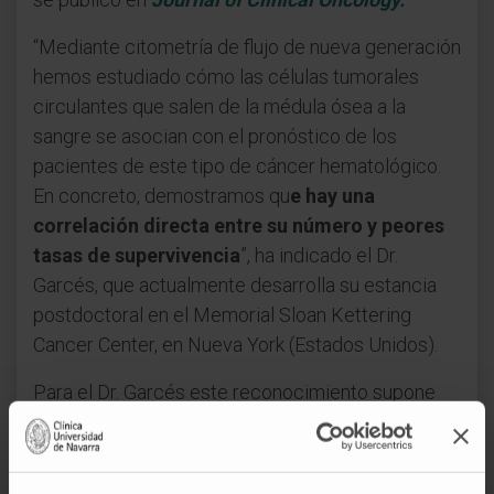
“Mediante citometría de flujo de nueva generación
hemos estudiado cómo las células tumorales
circulantes que salen de la médula ósea a la
sangre se asocian con el pronóstico de los
pacientes de este tipo de cáncer hematológico.
En concreto, demostramos qu
e hay una
correlación directa entre su número y peores
tasas de supervivencia
”, ha indicado el Dr.
Garcés, que actualmente desarrolla su estancia
postdoctoral en el Memorial Sloan Kettering
Cancer Center, en Nueva York (Estados Unidos).
Para el Dr. Garcés este reconocimiento supone
“un incentivo para seguir trabajando al servicio del
paciente y el broche de oro al trabajo de mucha
gente durante muchos años”.