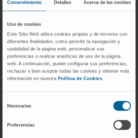
Consentimiento
Detalles
Acerca de las cookies
Innovación en salud
Los Premios de Innovación Científica para
Uso de cookies
Jóvenes Investigadores de la Fundación Pfizer
Este Sitio Web utiliza cookies propias y de terceros con
están dirigidos a investigadores españoles de
diferentes finalidades, como permitir la navegación y
hasta 40 años, cuyos trabajos hayan sido
usabilidad de la página web, personalizar sus
publicados en revistas científicas y que hayan
preferencias o realizar analíticas de uso de la página
web. A continuación, puede configurar sus preferencias,
demostrado el uso innovador de tecnologías para
rechazar o bien aceptar todas las cookies y obtener más
el desarrollo del conocimiento científico en el
información en nuestra
Política de Cookies
.
campo de la salud humana.
Junto a la categoría de Investigación Clínica, esta
Selección
convocatoria reconoce la categoría de
Necesarias
de
Investigación Básica, que en esta edición ha
consentimiento
recaído en Adrià Cañellas, investigador del IRB de
Preferencias
Barcelona, por su trabajo sobre la eficacia de la
inmunoterapia en la enfermedad residual del