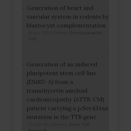
Generation of heart and
vascular system in rodents by
blastocyst complementation
13 nov 2023
|
Revista:
Developmental
Cell
Generation of an induced
pluripotent stem cell line
(ESi107-A) from a
transthyretin amyloid
cardiomyopathy (ATTR-CM)
patient carrying a p.Ser43Asn
mutation in the TTR gene
13 sept 202
|
Revista:
Stem Cell
Research