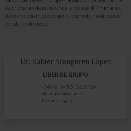
microinyectadas. El grupo trabaja con células madre
embrionarias de ratón y rata, y células iPS humanas,
así como con modelos genéticamente modificados
de ratón y de cerdo.
Dr. Xabier Aranguren López
LÍDER DE GRUPO
+34 948 194 700 | Ext. 811024
xlaranguren@unav.es
Perfil investigador