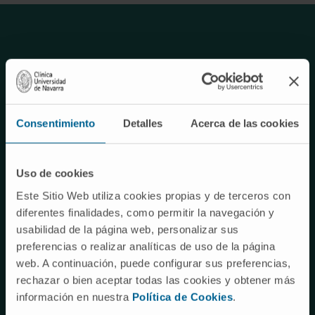
Bioingeniería avanzada
Consentimiento
Detalles
Acerca de las cookies
BIOHEART
Nuestro grupo de investigación coordina el
Uso de cookies
proyecto de I+D BIOHEART, un estudio
Este Sitio Web utiliza cookies propias y de terceros con
colaborativo de bioingeniería avanzada para
diferentes finalidades, como permitir la navegación y
desarrollar tejido cardíaco mediante el uso de
usabilidad de la página web, personalizar sus
células madre cardíacas y tecnología de edición
preferencias o realizar analíticas de uso de la página
web. A continuación, puede configurar sus preferencias,
génica.
rechazar o bien aceptar todas las cookies y obtener más
información en nuestra
Política de Cookies
.
IR A LA WEB DEL PROYECTO