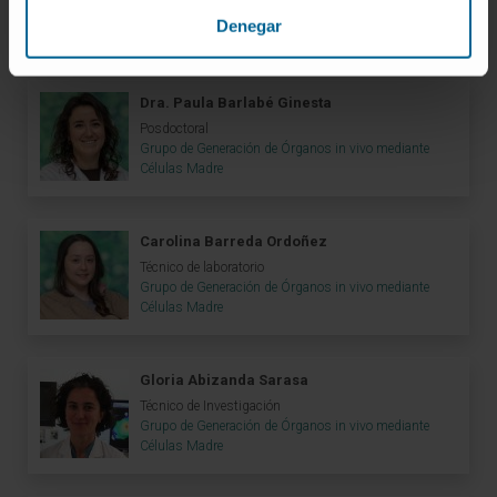
Grupo de Generación de Órganos in vivo mediante
Denegar
Células Madre
Dra. Paula Barlabé Ginesta
Posdoctoral
Grupo de Generación de Órganos in vivo mediante
Células Madre
Carolina Barreda Ordoñez
Técnico de laboratorio
Grupo de Generación de Órganos in vivo mediante
Células Madre
Gloria Abizanda Sarasa
Técnico de Investigación
Grupo de Generación de Órganos in vivo mediante
Células Madre