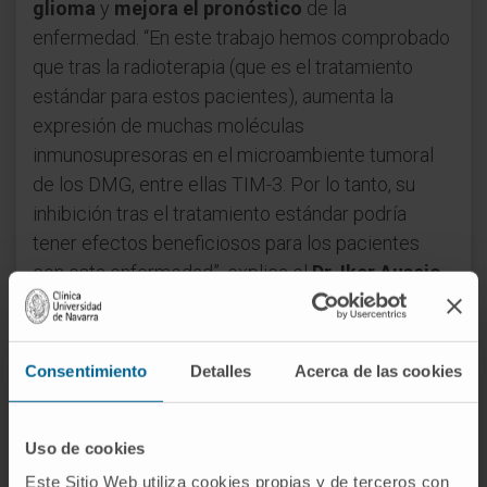
glioma
y
mejora el pronóstico
de la
enfermedad. “En este trabajo hemos comprobado
que tras la radioterapia (que es el tratamiento
estándar para estos pacientes), aumenta la
expresión de muchas moléculas
inmunosupresoras en el microambiente tumoral
de los DMG, entre ellas TIM-3. Por lo tanto, su
inhibición tras el tratamiento estándar podría
tener efectos beneficiosos para los pacientes
con esta enfermedad”, explica el
Dr. Iker Ausejo-
Mauleón
, primer autor del trabajo e investigador
del
Grupo de Terapias Avanzadas para
Tumores Sólidos Pediátricos
del Cima,
Consentimiento
Detalles
Acerca de las cookies
integrado en el
Cancer Center Clínica
Universidad de Navarra
.
Uso de cookies
Combinación con radioterapia
Este Sitio Web utiliza cookies propias y de terceros con