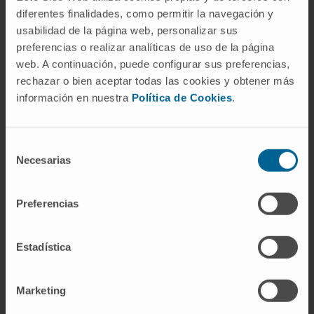
diferentes finalidades, como permitir la navegación y
En este estudio preclínico los científicos han
usabilidad de la página web, personalizar sus
bloqueado TIM-3 con una molécula pequeña
preferencias o realizar analíticas de uso de la página
de ARN
(denominada aptámero), que, al
web. A continuación, puede configurar sus preferencias,
administrarlo conjuntamente con la
radioterapia
,
rechazar o bien aceptar todas las cookies y obtener más
mejora sustancialmente la
supervivencia
en los
información en nuestra
Política de Cookies
.
modelos preclínicos
generando además
memoria inmunológica
. “Este trabajo ofrece un
Selección
nuevo enfoque terapéutico combinando un
Necesarias
de
tratamiento convencional como la radioterapia
consentimiento
con nuevos fármacos de inmunoterapia que
puede abrir las puertas al desarrollo de un ensayo
Preferencias
clínico para estos pacientes”, sugiere la
Dra.
Marta Alonso
, codirectora del programa de
Estadística
tumores sólidos y directora del Grupo de Terapias
Avanzadas para Tumores Pediátricos del Cima.
Marketing
El trabajo se ha publicado en la revista científica