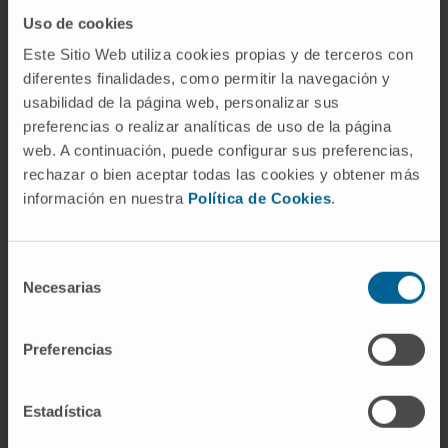
seguir online a través del canal de YouTube del
Uso de cookies
Museo de Ciencias.
Este Sitio Web utiliza cookies propias y de terceros con
diferentes finalidades, como permitir la navegación y
Semana de la Ciencia en Navarra
usabilidad de la página web, personalizar sus
La Semana de la Ciencia en Navarra es una
preferencias o realizar analíticas de uso de la página
iniciativa organizada por el Club de Amigos de la
web. A continuación, puede configurar sus preferencias,
rechazar o bien aceptar todas las cookies y obtener más
Ciencia junto con la Universidad Pública de
información en nuestra
Política de Cookies
.
Navarra, la Universidad de Navarra y el Planetario
de Pamplona.
Selección
El Museo de Ciencias Universidad de Navarra
Necesarias
de
cuenta en esta edición con el apoyo de la
consentimiento
Fundación Española para la Ciencia y Tecnología
Preferencias
(FECYT), así como de otras instituciones como
Laboral Kutxa, Cima Universidad de Navarra,
Ayuntamiento del Valle de Egüés, Universidad
Estadística
Nacional Autónoma de México, y la Facultad de