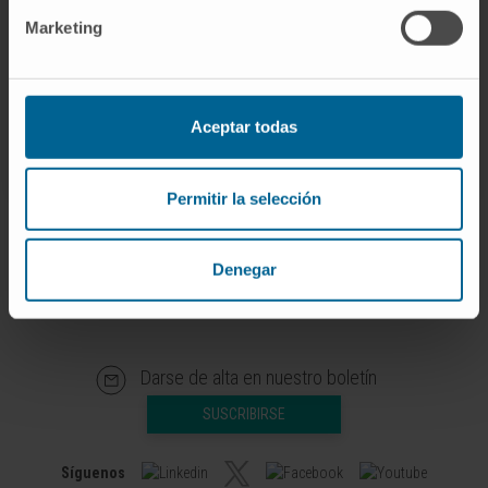
Ciencias de la Universidad de Navarra.
Marketing
Conozca todas las
actividades de la Semana de
la Ciencia organizadas por el Museo de
Ciencias
Universidad de Navarra
aquí.
Aceptar todas
Permitir la selección
Denegar
Darse de alta en nuestro boletín
SUSCRIBIRSE
Síguenos