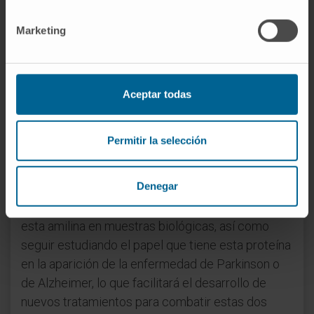
depósito anormal de estas proteínas tanto en el
cerebro como en el páncreas, lo que puede dar
Marketing
lugar al desarrollo de estas enfermedades”.
Posible diana terapéutica y de
Aceptar todas
diagnóstico precoz
El trabajo concluye que la amilina podría ser una
Permitir la selección
diana atractiva tanto para el tratamiento como
para el diagnóstico precoz de pacientes con
Denegar
enfermedad de Parkinson o Alzheimer de manera
sencilla. “Por ello, es importante poder detectar
esta amilina en muestras biológicas, así como
seguir estudiando el papel que tiene esta proteína
en la aparición de la enfermedad de Parkinson o
de Alzheimer, lo que facilitará el desarrollo de
nuevos tratamientos para combatir estas dos