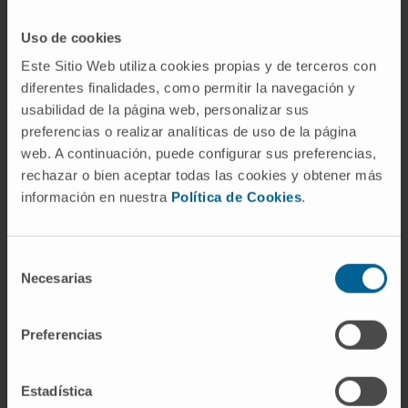
Tuñón, especialistas del Servicio de Anatomía
Patológica del Complejo Hospitalario de Navarra.
Uso de cookies
Este Sitio Web utiliza cookies propias y de terceros con
Por otra parte, en las muestras de tejido
diferentes finalidades, como permitir la navegación y
pancreático pertenecientes a sujetos diabéticos,
usabilidad de la página web, personalizar sus
pero que no tenían ninguna enfermedad
preferencias o realizar analíticas de uso de la página
neurodegenerativa (párkinson o alzhéimer),
web. A continuación, puede configurar sus preferencias,
también aparecían depósitos de estas proteínas.
rechazar o bien aceptar todas las cookies y obtener más
Según apunta la
Dra. Mª Rosario Luquin
,
información en nuestra
Política de Cookies
.
neuróloga e investigadora del Cima y de la Clínica
Universidad de Navarra, “nuestros resultados
Selección
indican que la amilina (una proteína que se
Necesarias
de
deposita en el páncreas de las personas
consentimiento
diabéticas) tiene un papel clave en la aparición de
Preferencias
estos depósitos anormales. En concreto, podría
interactuar con estas proteínas y desencadenar
una cascada de eventos que originarían el
Estadística