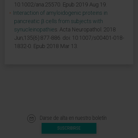
10.1002/ana.25570. Epub 2019 Aug 19.
Interaction of amyloidogenic proteins in
pancreatic β cells from subjects with
synucleinopathie
s. Acta Neuropathol. 2018
Jun;135(6):877-886. doi: 10.1007/s00401-018-
1832-0. Epub 2018 Mar 13.
Darse de alta en nuestro boletín
SUSCRIBIRSE