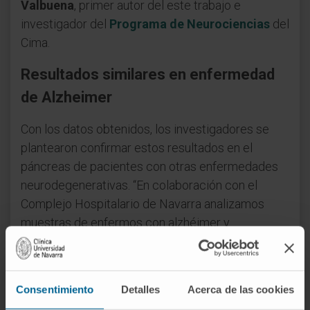
Valbuena
, primer autor del este trabajo e
investigador del
Programa de Neurociencias
del
Cima.
Resultados similares en enfermedad
de Alzheimer
Con los datos obtenidos, los investigadores se
plantearon confirmar estos resultados en el
páncreas de pacientes con otras enfermedades
neurodegenerativas. “En colaboración con el
Complejo Hospitalario de Navarra analizamos
muestras de enfermos con alzhéimer y
encontramos que las proteínas que se acumulan
de forma preferente en su cerebro (beta-amiloide
y tau) también lo hacían en el tejido pancreático”,
Consentimiento
Detalles
Acerca de las cookies
confirman las doctoras Irene Amat y María Teresa