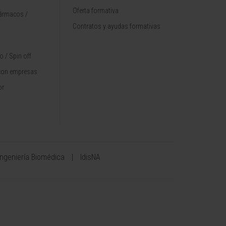
Oferta formativa
fármacos /
Contratos y ayudas formativas
 / Spin off
con empresas
or
Ingeniería Biomédica
IdisNA