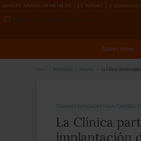
NAVARRA
+34 948 194 700
CONTACTO
INTRANET
BUSCADOR DE 
Quiénes somos
Inicio
>
Actualidad
>
Noticias
>
La Clínica Universidad 
TERAPIAS AVANZADAS PARA TUMORES SÓ
La Clínica par
implantación d