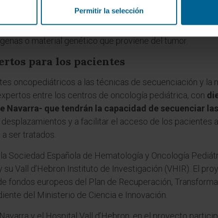
sus familias.
Permitir la selección
llo de nuevas tecnologías, como la biopsia líquida, es dec
genas o material genético que proviene del tumor.
rtos para los pacientes
ntes oncopediátricos a las técnicas de secuenciación y la 
xpertos entre los centros de oncología pediátrica, con
di
 de Navarra- que tendrán la capacidad de secuenciar la
 desplazamientos y a facilitar el acceso de los pacientes a
a ser tratados.
r la Sociedad Española de Hematología y Oncología Pediát
 su Vall d’Hebron Instituto de Investigación (VHIR). El pr
de fondos europeos del Plan de Recuperación, Transformac
ndiente del Ministerio de Ciencia e Innovación.
avarra y el Hospital Vall d’Hebron, en el proyecto participa