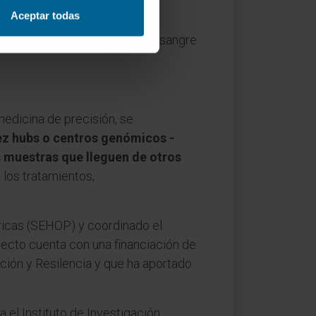
Aceptar todas
ir, el análisis de muestras de sangre
medicina de precisión, se
ez hubs o centros genómicos -
s muestras que lleguen de otros
 los tratamientos,
ricas (SEHOP) y coordinado el
oyecto cuenta con una financiación de
ión y Resilencia y que ha aportado
 el Instituto de Investigación