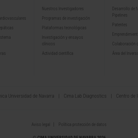
Nuestros Investigadores
Desarrollo de 
Pipelines
rdiovasculares
Programas de investigación
Patentes
epáticas
Plataformas tecnológicas
Emprendimiento
istema
Investigación y ensayos
clínicos
Colaboración 
aras
Actividad científica
Área del Invers
ínica Universidad de Navarra
Cima Lab Diagnostics
Centro de 
Aviso legal
Política protección de datos
©
CIMA UNIVERSIDAD DE NAVARRA 2026