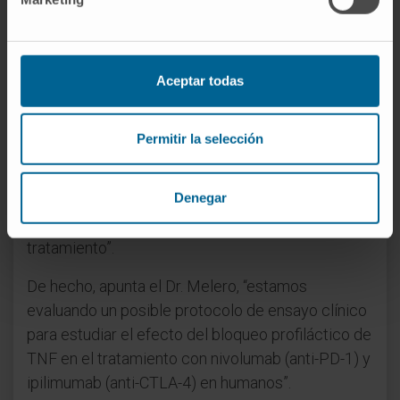
es su aplicación profiláctica en esta terapia anti
PD-1 y anti CTLA-4.
“La evidencia en pacientes es escasa pero apunta
Aceptar todas
a una excelente seguridad de la inhibición de TNF
en pacientes con cáncer avanzado”, señala el Dr.
Permitir la selección
Berraondo y añade que “nuestros resultados en el
laboratorio junto con la experiencia clínica previa
Denegar
sugieren la realización de ensayos clínicos para
comprobar la seguridad y eficacia del
tratamiento”.
De hecho, apunta el Dr. Melero, “estamos
evaluando un posible protocolo de ensayo clínico
para estudiar el efecto del bloqueo profiláctico de
TNF en el tratamiento con nivolumab (anti-PD-1) y
ipilimumab (anti-CTLA-4) en humanos”.