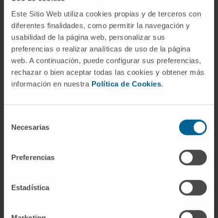
patente su eficacia en pacientes que presentan
Este Sitio Web utiliza cookies propias y de terceros con
metástasis en melanoma o cáncer renal.
diferentes finalidades, como permitir la navegación y
Actualmente, se está ensayando con resultados
usabilidad de la página web, personalizar sus
muy prometedores frente a otros tipos de cáncer.
preferencias o realizar analíticas de uso de la página
web. A continuación, puede configurar sus preferencias,
No obstante, el tratamiento debe ser interrumpido
rechazar o bien aceptar todas las cookies y obtener más
en más de un tercio de los casos por efectos
información en nuestra
Política de Cookies
.
adversos autoinmunes y de ahí que sea tan
importante prevenir estos efectos secundarios en
la manera que aporta nuestro estudio”, reconoce
Selección
el Dr. Melero.
Necesarias
de
consentimiento
Impulsar la destrucción de algunas células
Preferencias
tumorales, mediar la inflamación y activar los
glóbulos blancos (células del sistema de
inmunitario) son las utilidades del factor de
Estadística
necrosis tumoral (TNF). Pese a que el bloqueo de
esta proteína no es nuevo en inmunoterapia, sí lo
Marketing