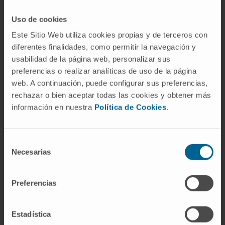
provocar una disminución en el riego sanguíneo
Uso de cookies
cerebral, y pequeños cambios en la estructura del
Este Sitio Web utiliza cookies propias y de terceros con
cerebro si esta situación se mantiene a lo largo
diferentes finalidades, como permitir la navegación y
del tiempo”, declara el
Dr. Antonio Fontanellas
,
usabilidad de la página web, personalizar sus
del
Programa de Hepatología
del Cima
preferencias o realizar analíticas de uso de la página
Universidad de Navarra. Es una de las
web. A continuación, puede configurar sus preferencias,
conclusiones publicada en la revista científica
rechazar o bien aceptar todas las cookies y obtener más
Human Molecular Genetics.
información en nuestra
Política de Cookies
.
Asimismo, este trabajo experimental revela que la
terapia génica dirigida al hígado restaura la
Selección
Necesarias
perfusión cerebral y proporciona protección
de
frente al ensanchamiento del ventrículo cerebral
consentimiento
en los ratones. “Estos hallazgos impulsan la
Preferencias
comprensión de las porfirias hepáticas agudas y
confirman el papel del hígado en las disfunciones
Estadística
del sistema nervioso central asociadas con estas