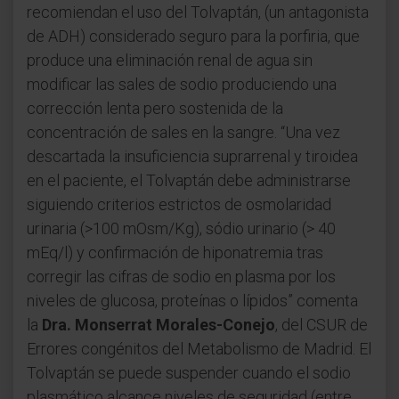
recomiendan el uso del Tolvaptán, (un antagonista
de ADH) considerado seguro para la porfiria, que
produce una eliminación renal de agua sin
modificar las sales de sodio produciendo una
corrección lenta pero sostenida de la
concentración de sales en la sangre. “Una vez
descartada la insuficiencia suprarrenal y tiroidea
en el paciente, el Tolvaptán debe administrarse
siguiendo criterios estrictos de osmolaridad
urinaria (>100 mOsm/Kg), sódio urinario (> 40
mEq/l) y confirmación de hiponatremia tras
corregir las cifras de sodio en plasma por los
niveles de glucosa, proteínas o lípidos” comenta
la
Dra. Monserrat Morales-Conejo
, del CSUR de
Errores congénitos del Metabolismo de Madrid. El
Tolvaptán se puede suspender cuando el sodio
plasmático alcance niveles de seguridad (entre