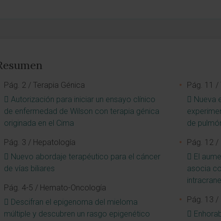
Resumen
Pág. 2 / Terapia Génica
Pág. 11 /
Autorización para iniciar un ensayo clínico
Nueva e
de enfermedad de Wilson con terapia génica
experimen
originada en el Cima
de pulmó
Pág. 3 / Hepatología
Pág. 12 /
Nuevo abordaje terapéutico para el cáncer
El aume
de vías biliares
asocia co
intracrane
Pág. 4-5 / Hemato-Oncología
Pág. 13 /
Descifran el epigenoma del mieloma
múltiple y descubren un rasgo epigenético
Enhorab