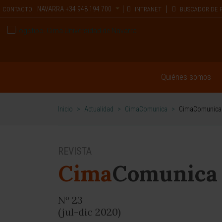
NAVARRA
+34 948 194 700
CONTACTO
INTRANET
BUSCADOR DE 
Quiénes somos
Inicio
>
Actualidad
>
CimaComunica
>
CimaComunica
REVISTA
Cima
Comunica
Nº 23
(jul-dic 2020)