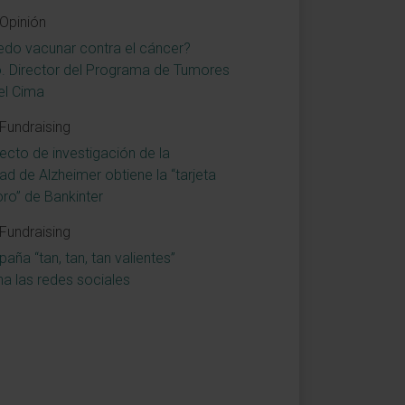
Opinión
do vacunar contra el cáncer?
. Director del Programa de Tumores
el Cima
Fundraising
cto de investigación de la
d de Alzheimer obtiene la “tarjeta
oro” de Bankinter
Fundraising
ña “tan, tan, tan valientes”
na las redes sociales