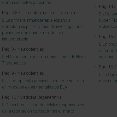
común en estos pacientes
Pág. 14 / 
Pág. 6-8 / Inmunología e Inmunoterapia
¿Me pue
La primera inmunoterapia española
Ruben Pío
completa su primera fase de investigación en
Sólidos d
pacientes con cáncer resistente a
Pág. 15 / 
inmunoterapia
Un proye
Pág. 8 / Neurociencias
enfermeda
El Cima participa en la constitución de Handl
solidaria 
Therapeutics
Pág. 16 / 
Pág. 9 / Neurociencias
La Campa
Un compuesto previene la muerte neuronal
revolucio
en modelos experimentales de ELA
Pág. 10 / Medicina Regenerativa
Descubren un tipo de células responsables
de la reparación cardíaca tras el infarto