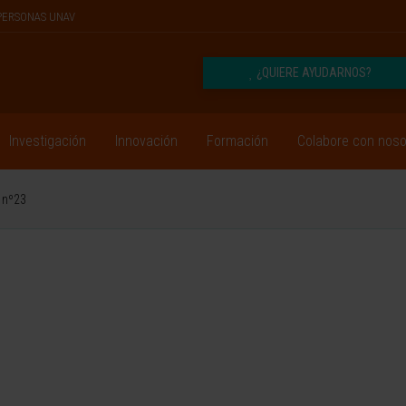
PERSONAS UNAV
¿QUIERE AYUDARNOS?
Investigación
Innovación
Formación
Colabore con noso
 nº23