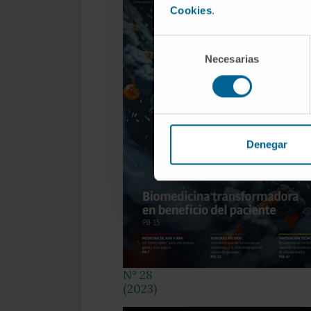
Cookies
.
Selección
Necesarias
de
consentimiento
Denegar
Nº 28
(2023)