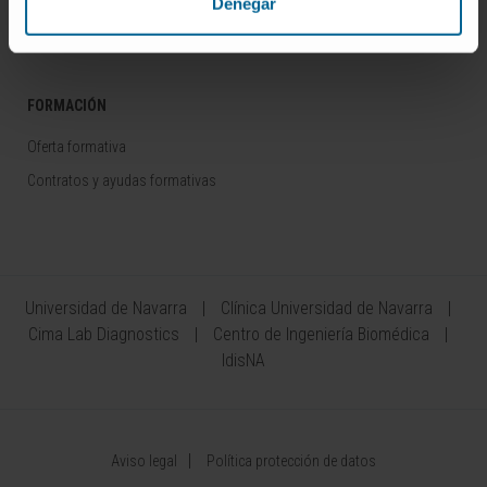
Denegar
Área del Inversor
FORMACIÓN
Oferta formativa
Contratos y ayudas formativas
Universidad de Navarra
Clínica Universidad de Navarra
Cima Lab Diagnostics
Centro de Ingeniería Biomédica
IdisNA
Aviso legal
Política protección de datos