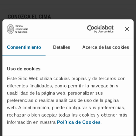
CONOZCA EL CIMA
Quiénes somos
Centro de Investigacion de la Clínica
Consentimiento
Detalles
Acerca de las cookies
Campus de la Universidad de Navarra
Organización
Portal de Transparencia
Uso de cookies
Este Sitio Web utiliza cookies propias y de terceros con
diferentes finalidades, como permitir la navegación y
ENFERMEDADES
usabilidad de la página web, personalizar sus
preferencias o realizar analíticas de uso de la página
Cáncer
web. A continuación, puede configurar sus preferencias,
Enfermedades cardiovasculares
rechazar o bien aceptar todas las cookies y obtener más
Enfermedades hepáticas
información en nuestra
Política de Cookies
.
Enfermedades sistema nervioso