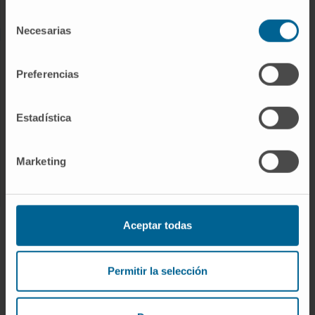
Enfermedades raras
Selección
Necesarias
de
consentimiento
INVESTIGACIÓN
Preferencias
Nuestros Investigadores
Programas de investigación
Estadística
Plataformas tecnológicas
Investigación y ensayos clínicos
Marketing
Actividad científica
INNOVACIÓN
Aceptar todas
Desarrollo de fármacos / Pipelines
Permitir la selección
Patentes
Emprendimiento / Spin off
Colaboración con empresas