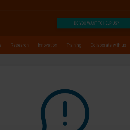
DO YOU WANT TO HELP US?
s
Research
Innovation
Training
Collaborate with us