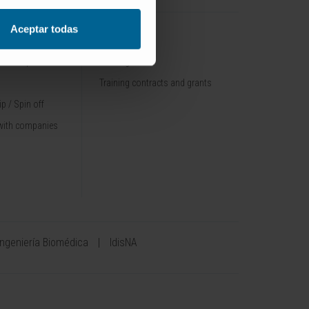
Aceptar todas
TRAINING
nt / Pipelines
Training offer
Training contracts and grants
p / Spin off
with companies
Ingeniería Biomédica
IdisNA