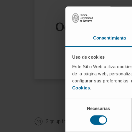
Oops, the page
Consentimiento
We sug
Uso de cookies
Este Sitio Web utiliza cookie
de la página web, personaliza
configurar sus preferencias,
Cookies
.
Selección
Necesarias
de
consentimiento
Sign up for our newsletter
SUBS