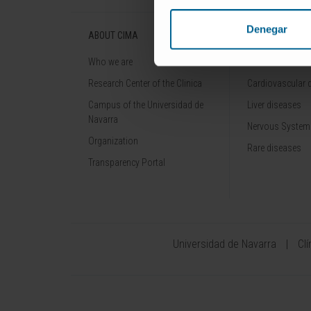
Denegar
ABOUT CIMA
DISEASES
Who we are
Cancer
Research Center of the Clinica
Cardiovascular 
Campus of the Universidad de
Liver diseases
Navarra
Nervous System
Organization
Rare diseases
Transparency Portal
Universidad de Navarra
Cl