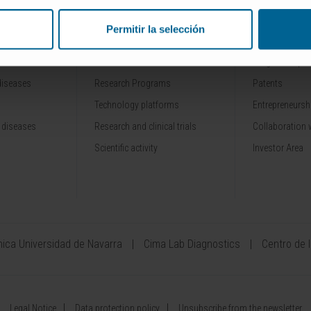
Permitir la selección
RESEARCH
INNOVATION
Our Researchers
Drug developme
diseases
Research Programs
Patents
Technology platforms
Entrepreneurshi
 diseases
Research and clinical trials
Collaboration 
Scientific activity
Investor Area
ínica Universidad de Navarra
Cima Lab Diagnostics
Centro de 
Legal Notice
Data protection policy
Unsubscribe from the newsletter