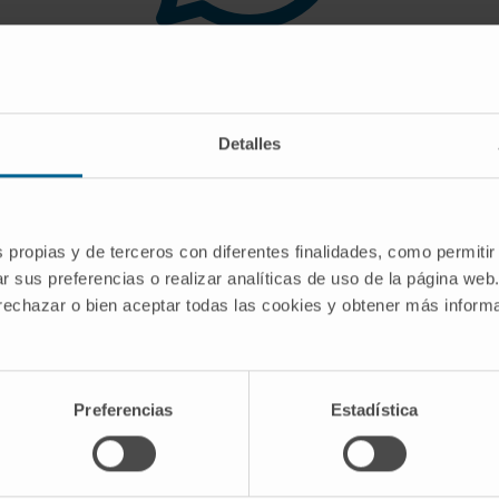
 you are looking for doe
Detalles
gest you use the search engine or the menu o
s propias y de terceros con diferentes finalidades, como permitir
r sus preferencias o realizar analíticas de uso de la página web
 rechazar o bien aceptar todas las cookies y obtener más infor
Preferencias
Estadística
CRIBE
Follow us