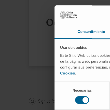
Oops, the page
Consentimiento
We sug
Uso de cookies
Este Sitio Web utiliza cookie
de la página web, personaliza
configurar sus preferencias,
Cookies
.
Selección
Necesarias
de
consentimiento
Sign up for our newsletter
SUBS