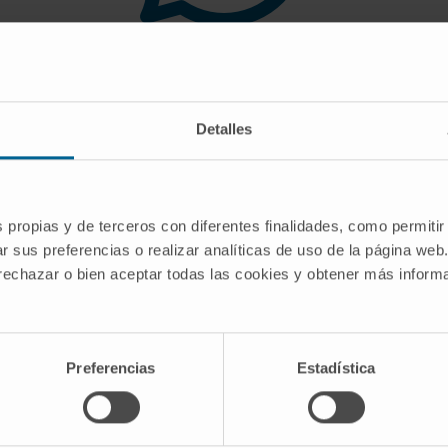
 you are looking for doe
Detalles
gest you use the search engine or the menu o
s propias y de terceros con diferentes finalidades, como permitir
r sus preferencias o realizar analíticas de uso de la página web
 rechazar o bien aceptar todas las cookies y obtener más infor
Preferencias
Estadística
CRIBE
Follow us