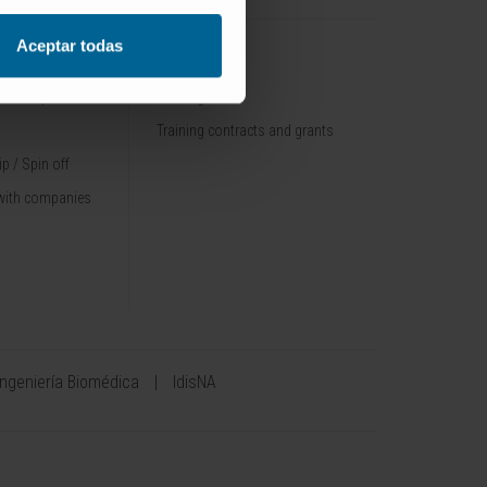
Aceptar todas
TRAINING
nt / Pipelines
Training offer
Training contracts and grants
p / Spin off
with companies
Ingeniería Biomédica
IdisNA