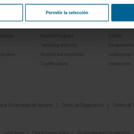
Permitir la selección
RESEARCH
INNOVATION
Our Researchers
Drug developme
diseases
Research Programs
Patents
Technology platforms
Entrepreneurshi
 diseases
Research and clinical trials
Collaboration 
Scientific activity
Investor Area
ínica Universidad de Navarra
Cima Lab Diagnostics
Centro de 
Legal Notice
Data protection policy
Unsubscribe from the newsletter