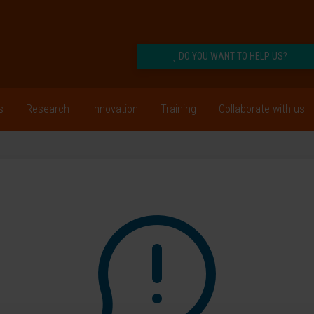
DO YOU WANT TO HELP US?
s
Research
Innovation
Training
Collaborate with us