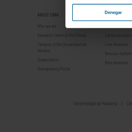
Denegar
ABOUT CIMA
DISEASES
Who we are
Cancer
Research Center of the Clinica
Cardiovascular 
Campus of the Universidad de
Liver diseases
Navarra
Nervous System
Organization
Rare diseases
Transparency Portal
Universidad de Navarra
Cl